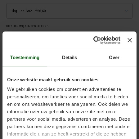
Uniprimer
Laminaatvloer verven
1kg - ca 8m2 - €56,60
Vloersealer
Linoleumvloer verven
KIES OF WIJZIG UW KLEUR:
Colourcoat 1K
Natuursteen verven
Kleur naar keuze
Colourcoat 2K
Nieuwbouw vloer verven
GLANSGRAAD: ZIJDEMAT (STANDAARD )
Toestemming
Details
Over
Clearcoat 2K
PVC vloer verven
AANBEVOLEN AANTAL LAGEN: 2
VERBRUIK CA: 6 - 8 M2 PER KG
Cleaner
Stenen vloer verven
Onze website maakt gebruik van cookies
OPMERKING
We gebruiken cookies om content en advertenties te
Kunststofstripper
Tegelvloer verven
personaliseren, om functies voor social media te bieden
en om ons websiteverkeer te analyseren. Ook delen we
Epoxy Plamuur 2K
Vinylvloer verven
informatie over uw gebruik van onze site met onze
NEEM ALTIJD DE TECHNISCHE INFO DOOR, DEZE VINDT U ONDER HET TABJE
partners voor social media, adverteren en analyse. Deze
"TECHNISCHE INFO"
Woonkamervloer verven
partners kunnen deze gegevens combineren met andere
.
informatie die u aan ze heeft verstrekt of die ze hebben