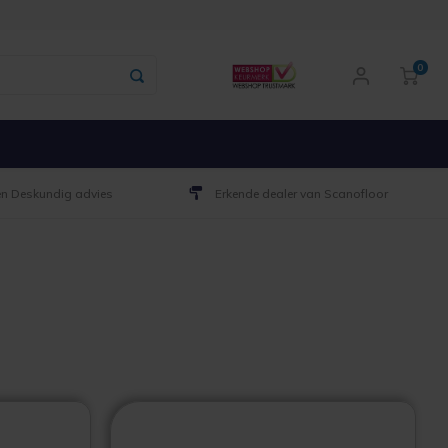
0
 en Deskundig advies
Erkende dealer van Scanofloor