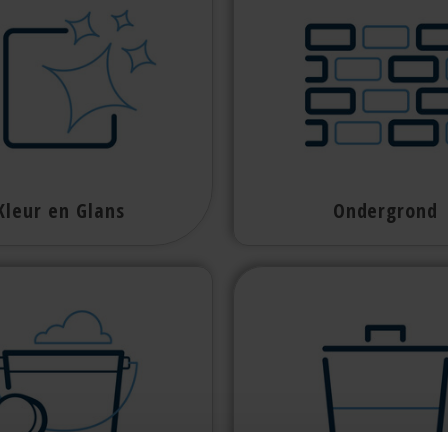
Kleur en Glans
Ondergrond