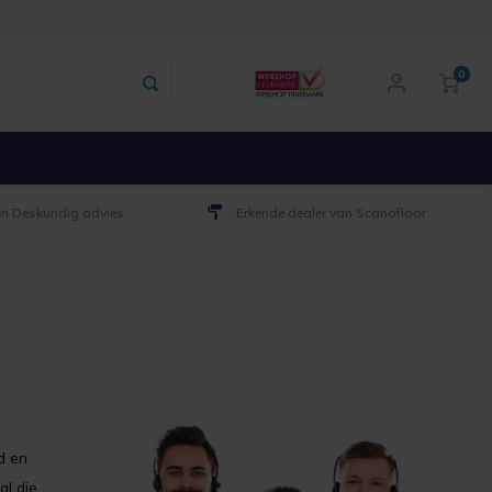
0
 en Deskundig advies
Erkende dealer van Scanofloor
d en
al die