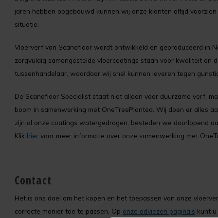
jaren hebben opgebouwd kunnen wij onze klanten altijd voorzien v
situatie.
Vloerverf van Scanofloor wordt ontwikkeld en geproduceerd in N
zorgvuldig samengestelde vloercoatings staan voor kwaliteit en d
tussenhandelaar, waardoor wij snel kunnen leveren tegen gunstig
De Scanofloor Specialist staat niet alleen voor duurzame verf, 
boom in samenwerking met OneTreePlanted. Wij doen er alles aan
zijn al onze coatings watergedragen, besteden we doorlopend aan
Klik
hier
voor meer informatie over onze samenwerking met OneT
Contact
Het is ons doel om het kopen en het toepassen van onze vloerverf 
correcte manier toe te passen. Op
onze adviezen pagina’s
kunt u 