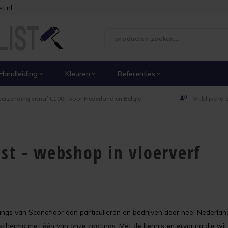
t.nl
Handleiding
Kleuren
Referenties
verzending vanaf €100,- voor Nederland en België
Vrijblijvend
ist - webshop in vloerverf
tings van Scanofloor aan particulieren en bedrijven door heel Nederlan
schermd met één van onze coatings. Met de kennis en ervaring die wij 