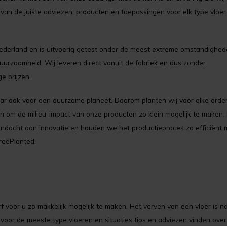
an de juiste adviezen, producten en toepassingen voor elk type vloer 
ederland en is uitvoerig getest onder de meest extreme omstandighed
uurzaamheid. Wij leveren direct vanuit de fabriek en dus zonder
e prijzen.
maar ook voor een duurzame planeet. Daarom planten wij voor elke orde
 om de milieu-impact van onze producten zo klein mogelijk te maken
dacht aan innovatie en houden we het productieproces zo efficiënt m
reePlanted.
voor u zo makkelijk mogelijk te maken. Het verven van een vloer is nam
voor de meeste type vloeren en situaties tips en adviezen vinden ove