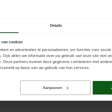
erkingscondities, verbruik, voorbehandeling etc.
t contact met ons op, we staan u graag te woord via e-mail, telefoon,
Details
 van cookies
ent en advertenties te personaliseren, om functies voor social
. Ook delen we informatie over uw gebruik van onze site met on
e. Deze partners kunnen deze gegevens combineren met andere i
erzameld op basis van uw gebruik van hun services.
Aanpassen