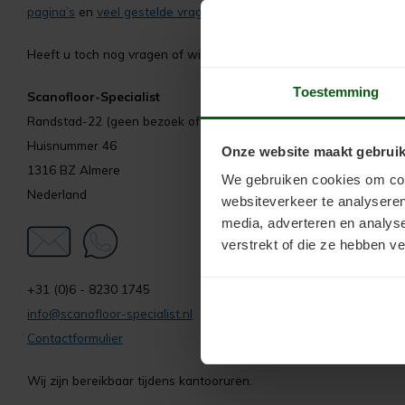
pagina’s
en
veel gestelde vragen
vindt u informatie over o.a. verw
Heeft u toch nog vragen of wilt u persoonlijk advies? Neem gerus
Toestemming
Scanofloor-Specialist
Randstad-22 (geen bezoek of afleveradres)
Huisnummer 46
Onze website maakt gebruik
1316 BZ Almere
We gebruiken cookies om cont
Nederland
websiteverkeer te analyseren
media, adverteren en analys
verstrekt of die ze hebben v
+31 (0)6 - 8230 1745
info@scanofloor-specialist.nl
Contactformulier
Wij zijn bereikbaar tijdens kantooruren.