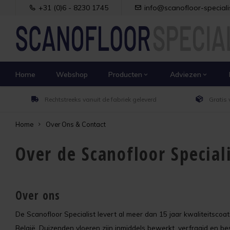
+31 (0)6 - 8230 1745
info@scanofloor-specialis
Home
Webshop
Producten
Adviezen
Rechtstreeks vanuit de fabriek geleverd
Gratis 
Home
Over Ons & Contact
Over de Scanofloor Special
Over ons
De Scanofloor Specialist levert al meer dan 15 jaar kwaliteitscoa
België. Duizenden vloeren zijn inmiddels bewerkt, verfraaid en be