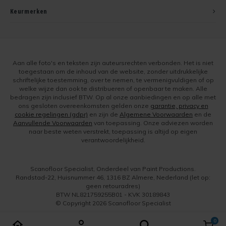
Keurmerken
Aan alle foto's en teksten zijn auteursrechten verbonden. Het is niet
toegestaan om de inhoud van de website, zonder uitdrukkelijke
schriftelijke toestemming, over te nemen, te vermenigvuldigen of op
welke wijze dan ook te distribueren of openbaar te maken. Alle
bedragen zijn inclusief BTW. Op al onze aanbiedingen en op alle met
ons gesloten overeenkomsten gelden onze
garantie, privacy en
cookie regelingen (gdpr)
en zijn de
Algemene Voorwaarden
en de
Aanvullende Voorwaarden
van toepassing. Onze adviezen worden
naar beste weten verstrekt, toepassing is altijd op eigen
verantwoordelijkheid.
Scanofloor Specialist, Onderdeel van Paint Productions.
Randstad-22, Huisnummer 46, 1316 BZ Almere, Nederland (let op:
geen retouradres)
BTW NL821759255B01 - KVK 30189843
© Copyright 2026 Scanofloor Specialist
0
Vergelijk producten
0