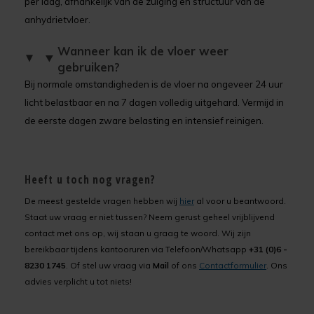
per laag, afhankelijk van de zuiging en structuur van de
anhydrietvloer.
Wanneer kan ik de vloer weer
gebruiken?
Bij normale omstandigheden is de vloer na ongeveer 24 uur
licht belastbaar en na 7 dagen volledig uitgehard. Vermijd in
de eerste dagen zware belasting en intensief reinigen.
Heeft u toch nog vragen?
De meest gestelde vragen hebben wij
hier
al voor u beantwoord.
Staat uw vraag er niet tussen? Neem gerust geheel vrijblijvend
contact met ons op, wij staan u graag te woord. Wij zijn
bereikbaar tijdens kantooruren via Telefoon/Whatsapp
+31 (0)6 -
8230 1745
. Of stel uw vraag via
Mail
of ons
Contactformulier
. Ons
advies verplicht u tot niets!