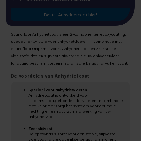
Laminaatvloer verven
Uniprimer
Bestel Anhydrietcoat hier!
Linoleumvloer verven
Vloersealer
Scanofloor Anhydrietcoat is een 2-componenten epoxycoating,
Natuursteen verven
speciaal ontwikkeld voor anhydrietvloeren. In combinatie met
Colourcoat 1K
Scanofloor Uniprimer vormt Anhydrietcoat een zeer sterke,
Nieuwbouw vloer verven
vloeistofdichte en slijtvaste afwerking die uw anhydrietvloer
Colourcoat 2K
langdurig beschermt tegen mechanische belasting, vuil en vocht.
PVC vloer verven
Clearcoat 2K
De voordelen van Anhydrietcoat
Stenen vloer verven
Cleaner
Speciaal voor anhydrietvloeren
Tegelvloer verven
Anhydrietcoat is ontwikkeld voor
calciumsulfaatgebonden dekvloeren. In combinatie
Kunststofstripper
met Uniprimer zorgt het systeem voor optimale
Vinylvloer verven
hechting en een duurzame afwerking van uw
anhydrietvloer.
Epoxy Plamuur 2K
Woonkamervloer verven
Zeer slijtvast
De epoxybasis zorgt voor een sterke, slijtvaste
vloercoating die dagelijkse belasting en rollend