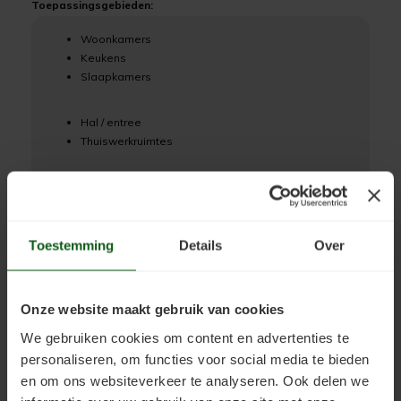
Toepassingsgebieden:
Woonkamers
Keukens
Slaapkamers
Hal / entree
Thuiswerkruimtes
Kantoor aan huis
Showrooms (licht belast)
Toestemming
Details
Over
Toepassingseigenschappen:
Binnen toepasbaar: Ja
Natte ruimtes: Beperkt, alleen bij juiste opbouw
Onze website maakt gebruik van cookies
Vloerverwarming: Ja, in combinatie met Uniprimer
We gebruiken cookies om content en advertenties te
personaliseren, om functies voor social media te bieden
Vloeistofdicht: Ja (systeem Uniprimer +
en om ons websiteverkeer te analyseren. Ook delen we
Anhydrietcoat)