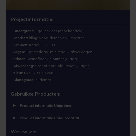
Stoere betonlook vloer
Kunststofcoat
Cementdekvloer verven
Verwijderen
Cementdekvloer met vloerverwarming verven
Projectinformatie:
Laminaatcoat
Egalinevloer verven
Verwerken
- Ondergrond:
Egalinevloer (onbehandeld)
Natuursteen tegels verven
Linoleumcoat
Garagevloer verven
Bestendigheid
- Voorbereiding:
Verwijderen van lijmresten
- Schuren:
Korrel 120 - 160
Laminaatvloer verven met kunststofcoat
- Lagen:
1 primerlaag, minimaal 2 afwerklagen
Pre Dekverf
Gietvloer verven
Benodigdheden
- Primer:
Scanofloor Uniprimer (1 laag)
Cementdekvloer opgeknapt in Leeuwarden
- Afwerklaag:
Scanofloor Colourcoat (2 lagen)
PVC-Coat
Granietvloer verven
Problemen Voorkomen
- Kleur:
NCS S1005-Y20R
Garagevloer verven met vloerverf
- Glansgraad:
Zijdemat
Vinylcoat
Grindvloer verven
Veiligheidsinformatie
Gebruikte Producten:
Woonkamercoat
Kunststofvloer verven
Product informatie Uniprimer
Clearprimer
Keldervloer verven
Product informatie Colourcoat 2K
Tegelprimer
Keukenvloer verven
Werkwijzer: