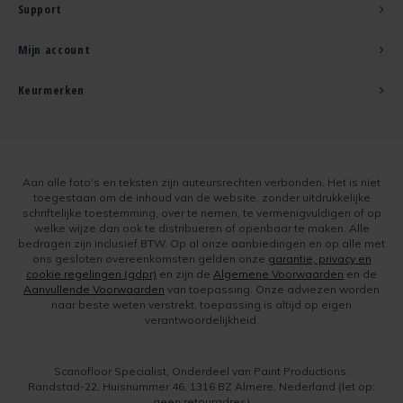
Support
Mijn account
Keurmerken
Aan alle foto's en teksten zijn auteursrechten verbonden. Het is niet
toegestaan om de inhoud van de website, zonder uitdrukkelijke
schriftelijke toestemming, over te nemen, te vermenigvuldigen of op
welke wijze dan ook te distribueren of openbaar te maken. Alle
bedragen zijn inclusief BTW. Op al onze aanbiedingen en op alle met
ons gesloten overeenkomsten gelden onze
garantie, privacy en
cookie regelingen (gdpr)
en zijn de
Algemene Voorwaarden
en de
Aanvullende Voorwaarden
van toepassing. Onze adviezen worden
naar beste weten verstrekt, toepassing is altijd op eigen
verantwoordelijkheid.
Scanofloor Specialist, Onderdeel van Paint Productions.
Randstad-22, Huisnummer 46, 1316 BZ Almere, Nederland (let op:
geen retouradres)