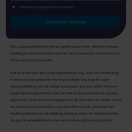
Uniprimer
Laminaatvloer verven
Werkwijzer egalinevloer verven
Vloersealer
Linoleumvloer verven
Direct naar webshop
Colourcoat 1K
Natuursteen verven
Colourcoat 2K
Nieuwbouw vloer verven
Een oude egalinevloer verven geeft nieuw leven. Met een nieuwe
coating en een frisse kleur kunnen deze bewoners van een huis in
Strijen weer jaren vooruit.
Clearcoat 2K
PVC vloer verven
Dat er in het huis een oude egalinevloer lag, was een verrassing.
Cleaner
Stenen vloer verven
In een pas aangekochte woning in Strijen lag nog de oude
vloerbedekking van de vorige bewoners: een pvc-vloer met een
Kunststofstripper
Tegelvloer verven
nogal druk houtpatroon. Dat viel niet in de smaak bij de nieuwe
eigenaren. Even werd overwogen om de pvc-vloer te verven, maar
Epoxy Plamuur 2K
Vinylvloer verven
na overleg met Scanofloor zag men hier van af, vanwege het
drukke patroon zou de dekking lastig worden. Er werd besloten
Woonkamervloer verven
de pvc te verwijderen en voor een andere oplossing te gaan.