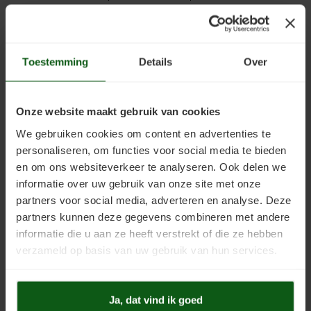
polyurethaan en zorgt voor een slijtvaste, vloeistofdichte
afwerklaag. Deze coating is hitte- en uv-bestendig. Dit is een
vereiste bij vloerverwarming. Niet alleen blijft deze vloerverf dan
goed zitten, ook verkleurt ze niet.
Toestemming
Details
Over
Na het verven werd de vloer zeven dagen met rust gelaten om te
kunnen uitharden. Dit is een erg belangrijk puntje. Hoewel de vloer
Onze website maakt gebruik van cookies
een dag later best beloopbaar is, is het niet verstandig om dan
We gebruiken cookies om content en advertenties te
al meubels en dergelijke neer te zetten. De kans is groot dat de
personaliseren, om functies voor social media te bieden
toplaag dan beschadigt. Even wachten dus.
en om ons websiteverkeer te analyseren. Ook delen we
informatie over uw gebruik van onze site met onze
De werkzaamheden werden door de eigenaar zelf uitgevoerd.
partners voor social media, adverteren en analyse. Deze
Het eindresultaat mag er wezen. De klant is zeer tevreden.
partners kunnen deze gegevens combineren met andere
informatie die u aan ze heeft verstrekt of die ze hebben
Gekozen kleur
verzameld op basis van uw gebruik van hun services.
Voor dit project werd gekozen voor een kleur uit de
NCS
kleurenwaaier
.
Ja, dat vind ik goed