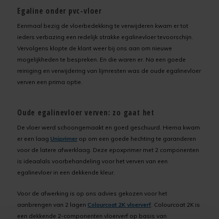
Egaline onder pvc-vloer
Eenmaal bezig de vloerbedekking te verwijderen kwam er tot
ieders verbazing een redelijk strakke egalinevloer tevoorschijn.
Vervolgens klopte de klant weer bij ons aan om nieuwe
mogelijkheden te bespreken. En die waren er. Na een goede
reiniging en verwijdering van lijmresten was de oude egalinevloer
verven een prima optie.
Oude egalinevloer verven: zo gaat het
De vloer werd schoongemaakt en goed geschuurd. Hierna kwam
er een laag
Uniprimer
op om een goede hechting te garanderen
voor de latere afwerklaag. Deze epoxprimer met 2 componenten
is ideaalals voorbehandeling voor het verven van een
egalinevloer in een dekkende kleur.
Voor de afwerking is op ons advies gekozen voor het
aanbrengen van 2 lagen
Colourcoat 2K vloerverf
. Colourcoat 2K is
een dekkende 2-componenten vloerverf op basis van