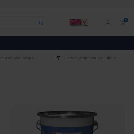
0
 en Deskundig advies
Erkende dealer van Scanofloor
.