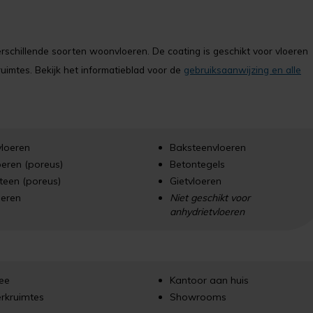
chillende soorten woonvloeren. De coating is geschikt voor vloeren
imtes. Bekijk het informatieblad voor de
gebruiksaanwijzing en alle
vloeren
Baksteenvloeren
oeren (poreus)
Betontegels
teen (poreus)
Gietvloeren
oeren
Niet geschikt voor
anhydrietvloeren
ree
Kantoor aan huis
rkruimtes
Showrooms