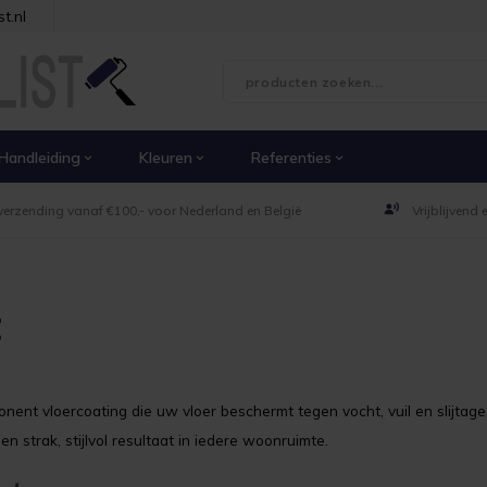
t.nl
Handleiding
Kleuren
Referenties
verzending vanaf €100,- voor Nederland en België
Vrijblijvend
t
ent vloercoating die uw vloer beschermt tegen vocht, vuil en slijtage
 strak, stijlvol resultaat in iedere woonruimte.