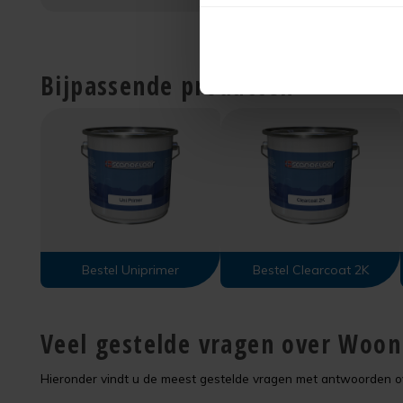
Bijpassende producten
Bestel Uniprimer
Bestel Clearcoat 2K
Veel gestelde vragen over Woo
Hieronder vindt u de meest gestelde vragen met antwoorden 