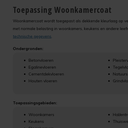
Toepassing Woonkamercoat
Woonkamercoat wordt toegepast als dekkende kleurlaag op vers
met normale belasting in woonkamers, keukens en andere leefru
technische gegevens
.
Ondergronden:
Betonvloeren
Pleister
Egalinevloeren
Tegelvl
Cementdekvloeren
Natuurs
Houten vloeren
Grindvl
Toepassingsgebieden:
Woonkamers
Hal/ent
Keukens
Thuiswe