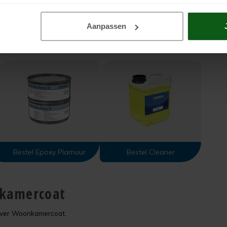
Aanpassen
Bestel Epoxy Plamuur
Bestel Cleaner
nkamercoat
over Woonkamercoat.