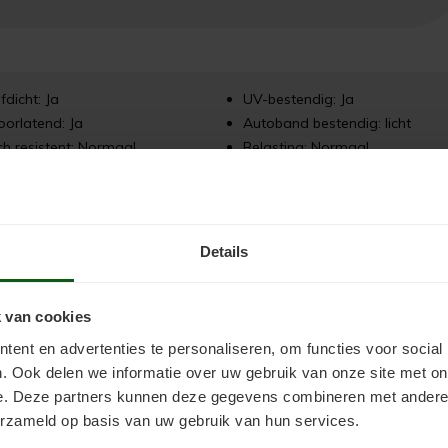
fdicht: Ja
UV-bestendig: Ja
orlatend: Ja
Autoband bestendig: licht
h resistent: Normaal
Belasting: Normaal
Details
r op ondergrond en vind de
werkwijzer voor uw type vloer
.
 van cookies
ent en advertenties te personaliseren, om functies voor social
. Ook delen we informatie over uw gebruik van onze site met on
e. Deze partners kunnen deze gegevens combineren met andere i
erzameld op basis van uw gebruik van hun services.
ing