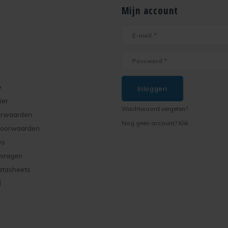
Mijn account
e
Inloggen
ier
Wachtwoord vergeten?
orwaarden
Nog geen account? Klik
voorwaarden
ws
 vragen
atasheets
d