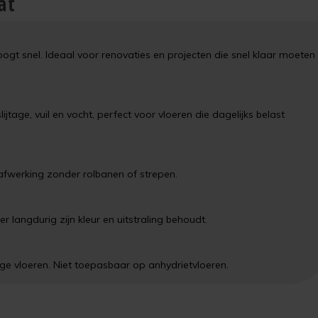
at
t snel. Ideaal voor renovaties en projecten die snel klaar moeten
tage, vuil en vocht, perfect voor vloeren die dagelijks belast
 afwerking zonder rolbanen of strepen.
r langdurig zijn kleur en uitstraling behoudt.
ige vloeren. Niet toepasbaar op anhydrietvloeren.