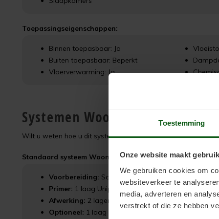
Slaapkamers
Toepassingseigenschappen:
Binnen toepasbaar: Ja
Vloeisto
Buiten toepasbaar: Beperkt
Dampdo
Vloerverwarming: Ja
Chemisc
Systemen Woonkamercoat
Toestemming
Wilt u weten hoe u dit systeem toepast op uw vloer? Zoek hie
Onze website maakt gebruik
Standaard systeem Woonkamercoat:
We gebruiken cookies om cont
Voorbereiding:
Scanofloor Cleaner (indien nodig)
websiteverkeer te analyseren
Primer:
1 laag Uniprimer
media, adverteren en analys
Afwerking:
2 lagen Woonkamercoat
verstrekt of die ze hebben v
Optioneel:
1 laag Clearcoat 2K voor extra bescherm