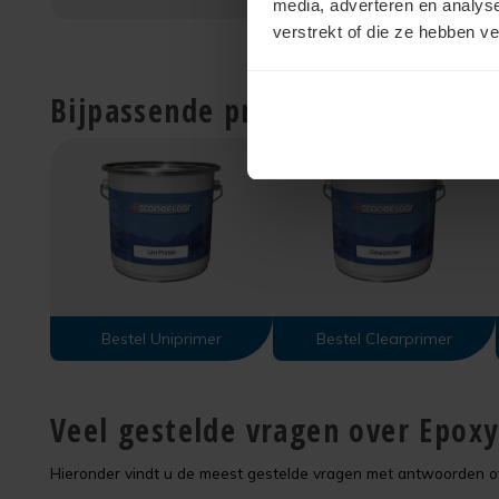
media, adverteren en analys
verstrekt of die ze hebben v
Bijpassende producten
Bestel Uniprimer
Bestel Clearprimer
Veel gestelde vragen over Epox
Hieronder vindt u de meest gestelde vragen met antwoorden o