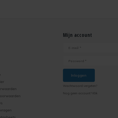
Mijn account
e
Inloggen
ier
Wachtwoord vergeten?
orwaarden
Nog geen account? Klik
voorwaarden
ws
 vragen
atasheets