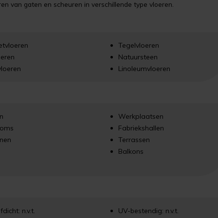
en van gaten en scheuren in verschillende type vloeren.
etvloeren
Tegelvloeren
oeren
Natuursteen
vloeren
Linoleumvloeren
n
Werkplaatsen
ooms
Fabriekshallen
jnen
Terrassen
Balkons
dicht: n.v.t.
UV-bestendig: n.v.t.