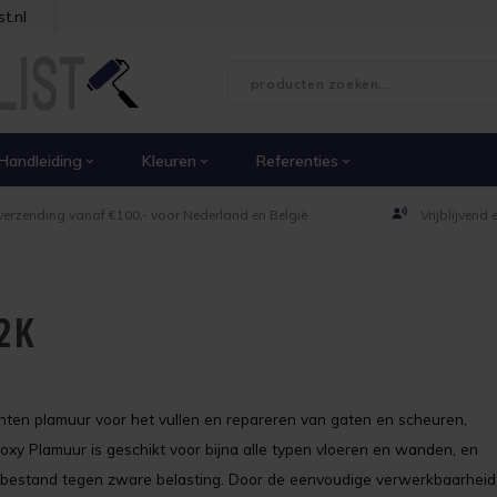
t.nl
Handleiding
Kleuren
Referenties
verzending vanaf €100,- voor Nederland en België
Vrijblijvend
2K
en plamuur voor het vullen en repareren van gaten en scheuren,
oxy Plamuur is geschikt voor bijna alle typen vloeren en wanden, en
 en bestand tegen zware belasting. Door de eenvoudige verwerkbaarheid