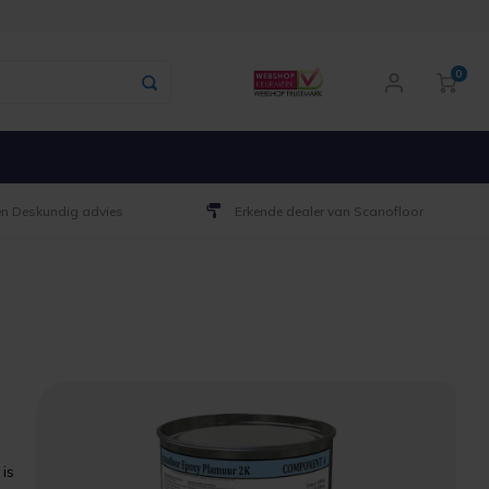
0
 en Deskundig advies
Erkende dealer van Scanofloor
 is