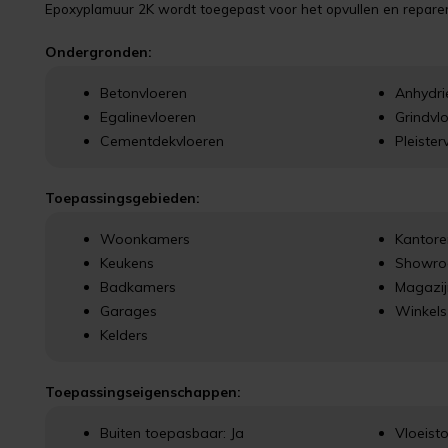
Epoxyplamuur 2K wordt toegepast voor het opvullen en reparer
Ondergronden:
Betonvloeren
Anhydri
Egalinevloeren
Grindvl
Cementdekvloeren
Pleister
Toepassingsgebieden:
Woonkamers
Kantore
Keukens
Showr
Badkamers
Magazi
Garages
Winkels
Kelders
Toepassingseigenschappen:
Buiten toepasbaar: Ja
Vloeistof