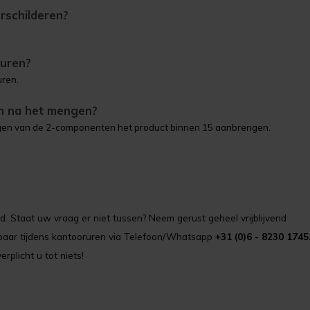
rschilderen?
huren?
uren.
n na het mengen?
ngen van de 2-componenten het product binnen 15 aanbrengen.
. Staat uw vraag er niet tussen? Neem gerust geheel vrijblijvend
ikbaar tijdens kantooruren via Telefoon/Whatsapp
+31 (0)6 - 8230 1745
erplicht u tot niets!