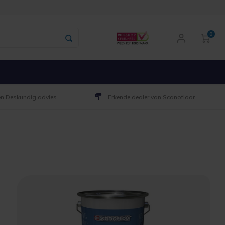
0
 en Deskundig advies
Erkende dealer van Scanofloor