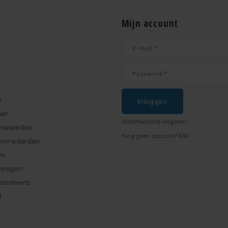
Mijn account
e
Inloggen
ier
Wachtwoord vergeten?
orwaarden
Nog geen account? Klik
voorwaarden
ws
 vragen
atasheets
d