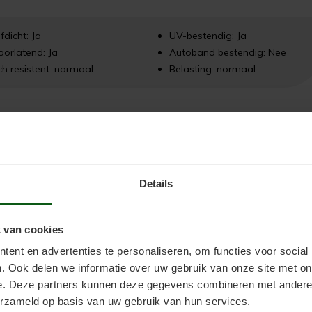
fdicht: Ja
UV-bestendig: Ja
orlatend: Ja
Autoband bestendig: Nee
h resistent: normaal
Belasting: normaal
ier vindt u de
werkwijzer laminaatvloer verven
.
Details
 van cookies
ent en advertenties te personaliseren, om functies voor social
. Ook delen we informatie over uw gebruik van onze site met on
e. Deze partners kunnen deze gegevens combineren met andere i
erzameld op basis van uw gebruik van hun services.