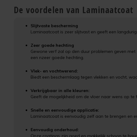
De voordelen van Laminaatcoat
Slijtvaste bescherming
Laminaatcoat is zeer slijtvast en geeft een langduri
Zeer goede hechting
Gewone verf zal op den duur problemen geven met d
een nzeer goede hechting.
Vlek- en vochtwerend:
Biedt een beschermlaag tegen vlekken en vocht, waa
Verkrijgbaar in alle kleuren:
Geeft de mogelijkheid om de vloer naar wens op te f
Snelle en eenvoudige applicatie:
Laminaatcoat is eenvoudig zelf aan te brengen en er
Eenvoudig onderhoud:
Onze coatings zijn goed en makkelijk schoon te houd