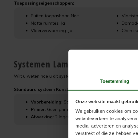
Toepassingseigenschappen:
Buiten toepasbaar: Nee
Vloeisto
Natte ruimtes: Ja
Dampdo
Vloerverwarming: Ja
Chemisc
Systemen Laminaatcoat
Wilt u weten hoe u dit systeem toepast op uw laminaatvloer? H
Toestemming
Standaard systeem Kunststofcoat
Onze website maakt gebruik
Voorbereiding:
Scanofloor Kunststofstripper
Primer:
Geen primer nodig
We gebruiken cookies om cont
Afwerking:
2 lagen Laminaatcoat
websiteverkeer te analyseren
media, adverteren en analys
verstrekt of die ze hebben v