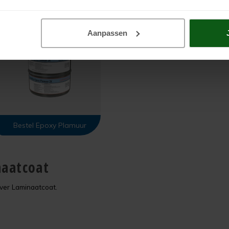
Aanpassen
Bestel Epoxy Plamuur
naatcoat
ver Laminaatcoat.