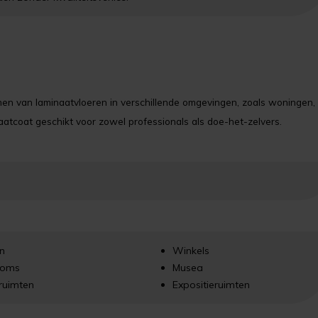
en van laminaatvloeren in verschillende omgevingen, zoals woningen,
aatcoat geschikt voor zowel professionals als doe-het-zelvers.
n
Winkels
ooms
Musea
ruimten
Expositieruimten