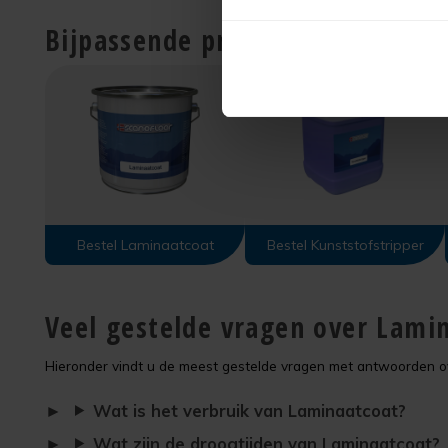
Bijpassende producten
Bestel Laminaatcoat
Bestel Kunststofstripper
Veel gestelde vragen over Lami
Hieronder vindt u de meest gestelde vragen met antwoorden o
Wat is het verbruik van Laminaatcoat?
Wat zijn de droogtijden van Laminaatcoat?