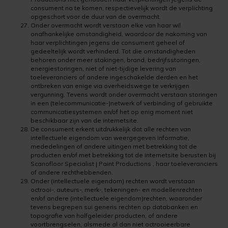
consument na te komen, respectievelijk wordt de verplichting
opgeschort voor de duur van de overmacht.
Onder overmacht wordt verstaan elke van haar wil
onafhankelijke omstandigheid, waardoor de nakoming van
haar verplichtingen jegens de consument geheel of
gedeeltelijk wordt verhinderd. Tot die omstandigheden
behoren onder meer stakingen, brand, bedrijfsstoringen,
energiestoringen, niet of niet-tijdige levering van
toeleveranciers of andere ingeschakelde derden en het
ontbreken van enige via overheidswege te verkrijgen
vergunning. Tevens wordt onder overmacht verstaan storingen
in een (telecommunicatie-)netwerk of verbinding of gebruikte
communicatiesystemen en/of het op enig moment niet
beschikbaar zijn van de internetsite.
De consument erkent uitdrukkelijk dat alle rechten van
intellectuele eigendom van weergegeven informatie,
mededelingen of andere uitingen met betrekking tot de
producten en/of met betrekking tot de internetsite berusten bij
Scanofloor Specialist | Paint Productions , haar toeleveranciers
of andere rechthebbenden.
Onder (intellectuele eigendom) rechten wordt verstaan
octrooi-, auteurs-, merk-, tekeningen- en modellenrechten
en/of andere (intellectuele eigendom)rechten, waaronder
tevens begrepen sui generis rechten op databanken en
topografie van halfgeleider producten, of andere
voortbrengselen, alsmede al dan niet octrooieerbare