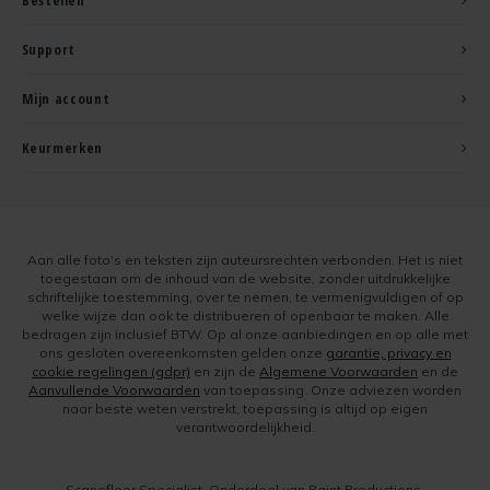
Bestellen
Support
Mijn account
Keurmerken
Aan alle foto's en teksten zijn auteursrechten verbonden. Het is niet
toegestaan om de inhoud van de website, zonder uitdrukkelijke
schriftelijke toestemming, over te nemen, te vermenigvuldigen of op
welke wijze dan ook te distribueren of openbaar te maken. Alle
bedragen zijn inclusief BTW. Op al onze aanbiedingen en op alle met
ons gesloten overeenkomsten gelden onze
garantie, privacy en
cookie regelingen (gdpr)
en zijn de
Algemene Voorwaarden
en de
Aanvullende Voorwaarden
van toepassing. Onze adviezen worden
naar beste weten verstrekt, toepassing is altijd op eigen
verantwoordelijkheid.
Scanofloor Specialist, Onderdeel van Paint Productions.