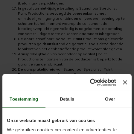
(betalings-)verplichtingen.
In geval van niet-tijdige betaling is Scanofloor Specialist |
Paint Productions bevoegd de overeenkomst met
onmiddellijke ingang te ontbinden of (verdere) levering op te
schorten tot het moment waarop de consument de
betalingsverplichtingen volledig is nagekomen, de betaling
van verschuldigde rente en kosten daaronder inbegrepen.
De door Scanofloor Specialist | Paint Productions geleverde
producten geldt uitsluitend de garantie, zoals deze door de
fabrikant van het desbetreffende product wordt afgegeven.
Aansprakelijkheid van Scanofloor Specialist | Paint
Productions ten aanzien van de producten is beperkt tot de
garantie van de fabrikant.
De aansprakelijkheid van Scanofloor Specialist | Paint
Productions beperkt tot vergoeding van schade tot maximaal
het bedrag van de factuurwaarde van het product waardoor
de schade is veroorzaakt.
Scanofloor Specialist | Paint Productions is nimmer
aansprakelijk voor gevolg- of bedrijfsschade, indirecte schade
Toestemming
Details
Over
en winst- of omzetderving.
Garantie is in ieder geval uitgesloten indien:
a. de slijtage als normaal kan worden beschouwd;
b. er veranderingen in of aan het product zijn aangebracht,
Onze website maakt gebruik van cookies
waaronder begrepen reparaties die niet met toestemming
van Scanofloor Specialist | Paint Productions of de fabrikant
We gebruiken cookies om content en advertenties te
zijn verricht;