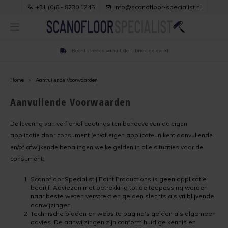
+31 (0)6 - 8230 1745
info@scanofloor-specialist.nl
Rechtstreeks vanuit de fabriek geleverd
Hoofdmenu / handleiding
Hoofdmenu / referenties
Hoofdmenu / producten
Hoofdmenu / adviezen
Hoofdmenu / kleuren
Referenties
Handleiding
Producten
Adviezen
Kleuren
Home
Aanvullende Voorwaarden
Anhydrietcoat
Zoek op ondergrond
Verbruik
Kleuren kiezen voor vloerverf
Oude egalinevloer verven in woonkamer
Aanvullende Voorwaarden
Belijningscoat
Zoek op ruimte
Kleur en Glans
RAL Kleuren voor vloerverf
Laminaat verven met vloerverf
De levering van verf en/of coatings ten behoeve van de eigen
applicatie door consument (en/of eigen applicateur) kent aanvullende
Dakcoat
Anhydrietvloer verven
Ondergrond
NCS Kleuren voor vloerverf
Linoleumvloer in woonhuis verven
en/of afwijkende bepalingen welke gelden in alle situaties voor de
consument:
Garagecoat
Balkonvloer verven
Verpakkingen
Linoleumvloer met witte vloerverf opgefrist
Scanofloor Specialist | Paint Productions is geen applicatie
bedrijf. Adviezen met betrekking tot de toepassing worden
Gietvloercoat
Belijning verven
Verwerkingscondities
Plavuizen verven met vloerverf
naar beste weten verstrekt en gelden slechts als vrijblijvende
aanwijzingen.
Technische bladen en website pagina's gelden als algemeen
Grindvloercoat
Betonvloer verven
Voorbehandeling
Stoere betonlook vloer
advies. De aanwijzingen zijn conform huidige kennis en