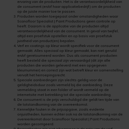
ervaring van de producten. Het is de verantwoordelijkheid van
de consument (en/of haar applicatiebedrijf) om de producten
Kunststofcoat
Cementdekvloer verven
Verwijderen
Cementdekvloer met vloerverwarming verven
op de juiste manier toe te passen.
Producten worden toegepast onder omstandigheden waar
Scanofloor Specialist | Paint Productions geen controle op
Laminaatcoat
Egalinevloer verven
Verwerken
Natuursteen tegels verven
heeft. Daarom is de applicatie van de producten altijd
verantwoordelijkheid van de consument. In geval van twijfel,
Linoleumcoat
Garagevloer verven
Bestendigheid
Laminaatvloer verven met kunststofcoat
altijd een proefstuk opstellen en op basis van proefstuk
juistheid van product(en) bepalen.
Verf en coatings op kleur wordt specifiek voor de consument
Pre Dekverf
Gietvloer verven
Benodigdheden
Cementdekvloer opgeknapt in Leeuwarden
gemaakt. Alles speciaal op kleur gemaakt, kan niet geruild
en/of geretourneerd worden. Dus als consument producten
heeft besteld die speciaal zijn vervaardigd (dit zijn alle
PVC-Coat
Granietvloer verven
Problemen Voorkomen
Garagevloer verven met vloerverf
producten die worden geleverd met een opgegeven
kleurnummer) en correct zijn wat betreft kleur en samenstelling
vervalt het herroepingsrecht.
Vinylcoat
Grindvloer verven
Veiligheidsinformatie
Speciale aanbiedingen zijn slechts geldig voor de
geldigheidsduur zoals vermeld bij die aanbieding. Deze
vermelding staat in een folder of wordt vermeld op de
Woonkamercoat
Kunststofvloer verven
internetsite met betrekking tot die speciale aanbieding.
De consument is de prijs verschuldigd die geldt ten tijde van
de totstandkoming van de overeenkomst.
Clearprimer
Keldervloer verven
Kennelijke fouten in de prijsopgave, zoals evidente
onjuistheden, kunnen echter ook na de totstandkoming van de
Tegelprimer
Keukenvloer verven
overeenkomst door Scanofloor Specialist | Paint Productions
worden gecorrigeerd.
Bezorgkosten zijn niet inbegrepen in de prijs van de verf.