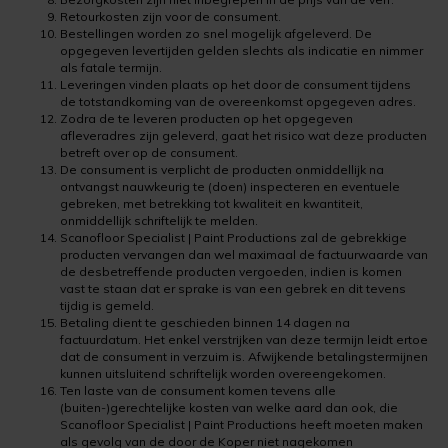
Uniprimer
Laminaatvloer verven
Retourkosten zijn voor de consument.
Bestellingen worden zo snel mogelijk afgeleverd. De
opgegeven levertijden gelden slechts als indicatie en nimmer
Vloersealer
Linoleumvloer verven
als fatale termijn.
Leveringen vinden plaats op het door de consument tijdens
de totstandkoming van de overeenkomst opgegeven adres.
Colourcoat 1K
Natuursteen verven
Zodra de te leveren producten op het opgegeven
afleveradres zijn geleverd, gaat het risico wat deze producten
betreft over op de consument.
Colourcoat 2K
Nieuwbouw vloer verven
De consument is verplicht de producten onmiddellijk na
ontvangst nauwkeurig te (doen) inspecteren en eventuele
gebreken, met betrekking tot kwaliteit en kwantiteit,
Clearcoat 2K
PVC vloer verven
onmiddellijk schriftelijk te melden.
Scanofloor Specialist | Paint Productions zal de gebrekkige
Cleaner
Stenen vloer verven
producten vervangen dan wel maximaal de factuurwaarde van
de desbetreffende producten vergoeden, indien is komen
vast te staan dat er sprake is van een gebrek en dit tevens
Kunststofstripper
Tegelvloer verven
tijdig is gemeld.
Betaling dient te geschieden binnen 14 dagen na
factuurdatum. Het enkel verstrijken van deze termijn leidt ertoe
Epoxy Plamuur 2K
Vinylvloer verven
dat de consument in verzuim is. Afwijkende betalingstermijnen
kunnen uitsluitend schriftelijk worden overeengekomen.
Ten laste van de consument komen tevens alle
Woonkamervloer verven
(buiten-)gerechtelijke kosten van welke aard dan ook, die
Scanofloor Specialist | Paint Productions heeft moeten maken
als gevolg van de door de Koper niet nagekomen