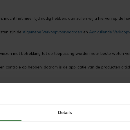
 mocht het meer tijd nodig hebben, dan zullen wij u hiervan op de hoo
sten zijn de
Algemene Verkoopvoorwaarden
en
Aanvullende Verkoop
viezen met betrekking tot de toepassing worden naar beste weten verst
controle op hebben, daarom is de applicatie van de producten altijd
Details