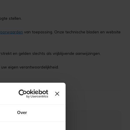
gte stellen.
voorwaarden
van toepassing. Onze technische bladen en website
rekt en gelden slechts als vrijblijvende aanwijzingen.
 uw eigen verantwoordelijkheid.
Over