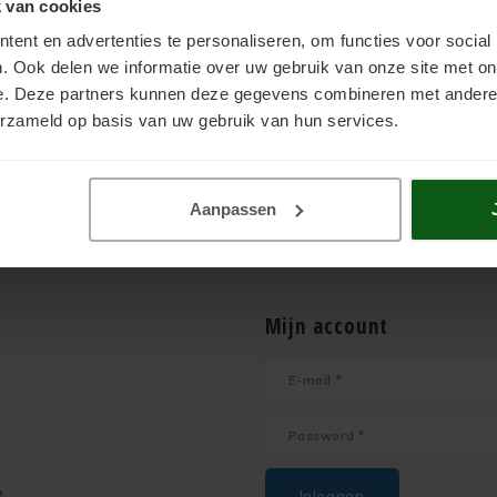
 van cookies
d. Staat uw vraag er niet tussen? Neem gerust geheel vrijblijvend cont
ent en advertenties te personaliseren, om functies voor social
tsapp
+31 (0)6 - 8230 1745
. U kunt ook uw vraag stellen via
Mail
of on
. Ook delen we informatie over uw gebruik van onze site met on
oord.
Ons advies verplicht u tot niets!
e. Deze partners kunnen deze gegevens combineren met andere i
erzameld op basis van uw gebruik van hun services.
Aanpassen
Mijn account
e
Inloggen