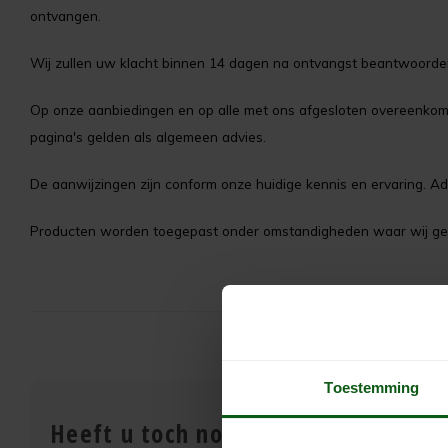
ontvangen.
Wij zullen uw klacht binnen 14 dagen na ontvangst beantwoorden,
Op onze aanbiedingen en op alle met ons afgesloten overeenkom
pagina's gelden als algemeen advies.
De aanwijzingen zijn conform onze huidige kennis en ervaring. Ad
Producten worden toegepast onder omstandigheden waar wij geen 
Toestemming
Heeft u toch nog vragen?