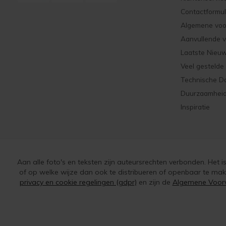
Contactformul
Algemene vo
Aanvullende 
Laatste Nieu
Veel gestelde
Technische D
Duurzaamhei
Inspiratie
Aan alle foto's en teksten zijn auteursrechten verbonden. Het 
of op welke wijze dan ook te distribueren of openbaar te ma
privacy en cookie regelingen (gdpr)
en zijn de
Algemene Voor