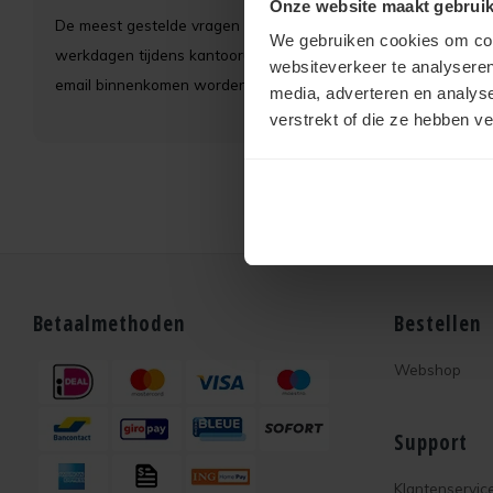
Onze website maakt gebruik
De meest gestelde vragen hebben wij
hier
al voor u beantwoor
We gebruiken cookies om cont
werkdagen tijdens kantooruren bereikbaar via Telefoon/Wha
websiteverkeer te analyseren
email binnenkomen worden doorgaans binnen 24 uur beantw
media, adverteren en analys
verstrekt of die ze hebben v
Betaalmethoden
Bestellen
Webshop
Support
Klantenservic