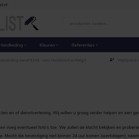
t.nl
Handleiding
Kleuren
Referenties
verzending vanaf €100,- voor Nederland en België
Vrijblijvend
ucten en of dienstverlening. Wij willen u graag verder helpen en een g
e en voeg eventueel foto’s toe. We zullen de klacht bekijken en prober
e. Mocht die bevestiging niet binnen 24 uur komen (werkdagen), neem d