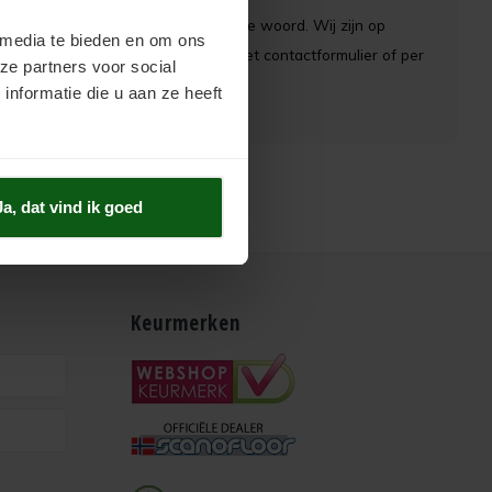
act met ons op, wij staan u graag te woord. Wij zijn op
 media te bieden en om ons
s
Contactformulier
. Vragen die via het contactformulier of per
ze partners voor social
nformatie die u aan ze heeft
Ja, dat vind ik goed
Keurmerken