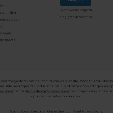
ier
Wachtwoord vergeten?
orwaarden
Nog geen account? Klik
voorwaarden
ws
 vragen
atasheets
d
is niet toegestaan om de inhoud van de website, zonder uitdrukkelijk
ken. Alle bedragen zijn inclusief BTW. Op al onze aanbiedingen en
waarden
en de
Aanvullende Voorwaarden
van toepassing. Onze adv
op eigen verantwoordelijkheid.
Scanofloor Specialist, Onderdeel van Paint Productions.