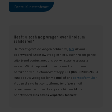
Bestel Kunststofcoat
Heeft u toch nog vragen over linoleum
schilderen?
De meest gestelde vragen hebben wij
hier
al voor u
beantwoord. Staat uw vraag er niet tussen? Neem geheel
vrijblijvend contact met ons op, wij staan u graag te
woord. Wij zijn op werkdagen tijdens kantooruren
bereikbaar via Telefoon/Whatsapp
+31 (0)6 - 8230 1745
. U
kunt ook uw vraag stellen via
mail
of ons
contactformulier
.
Vragen die via het contactformulier of per email
binnenkomen worden doorgaans binnen 24 uur
beantwoord.
Ons advies verplicht u tot niets!