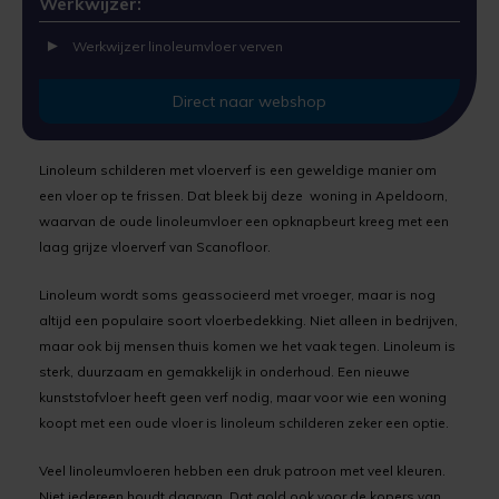
Werkwijzer:
Uniprimer
Laminaatvloer verven
Werkwijzer linoleumvloer verven
Vloersealer
Linoleumvloer verven
Direct naar webshop
Colourcoat 1K
Natuursteen verven
Linoleum schilderen met vloerverf is een geweldige manier om
Colourcoat 2K
Nieuwbouw vloer verven
een vloer op te frissen. Dat bleek bij deze woning in Apeldoorn,
waarvan de oude linoleumvloer een opknapbeurt kreeg met een
Clearcoat 2K
PVC vloer verven
laag grijze vloerverf van Scanofloor.
Cleaner
Stenen vloer verven
Linoleum wordt soms geassocieerd met vroeger, maar is nog
altijd een populaire soort vloerbedekking. Niet alleen in bedrijven,
Kunststofstripper
Tegelvloer verven
maar ook bij mensen thuis komen we het vaak tegen. Linoleum is
sterk, duurzaam en gemakkelijk in onderhoud. Een nieuwe
Epoxy Plamuur 2K
Vinylvloer verven
kunststofvloer heeft geen verf nodig, maar voor wie een woning
koopt met een oude vloer is linoleum schilderen zeker een optie.
Woonkamervloer verven
Veel linoleumvloeren hebben een druk patroon met veel kleuren.
Niet iedereen houdt daarvan. Dat gold ook voor de kopers van