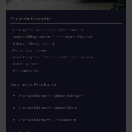
Stoere betonlook vloer
Kunststofcoat
Cementdekvloer verven
Verwijderen
Cementdekvloer met vloerverwarming verven
Projectinformatie:
Laminaatcoat
Egalinevloer verven
Verwerken
- Ondergrond:
Linoleumvloer (onbehandeld)
Natuursteen tegels verven
Linoleumcoat
Garagevloer verven
Bestendigheid
- Voorbereiding:
Ontvetten met Kunststofstripper
- Schuren:
Niet geschuurd
Laminaatvloer verven met kunststofcoat
- Primer:
Geen primer
Pre Dekverf
Gietvloer verven
Benodigdheden
- Afwerklaag:
Scanofloor Kunststofcoat (2 lagen)
Cementdekvloer opgeknapt in Leeuwarden
- Kleur:
RAL 9003
PVC-Coat
Granietvloer verven
Problemen Voorkomen
- Glansgraad:
Mat
Garagevloer verven met vloerverf
Vinylcoat
Grindvloer verven
Veiligheidsinformatie
Gebruikte Producten:
Woonkamercoat
Kunststofvloer verven
Product informatie Kunststofstripper
Clearprimer
Keldervloer verven
Product informatie Kunststofcoat
Product informatie Linoleumcoat
Tegelprimer
Keukenvloer verven