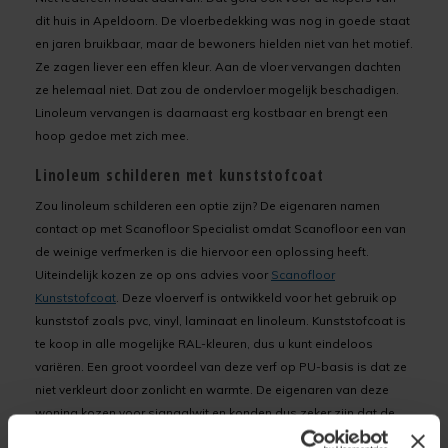
dit huis in Apeldoorn. De vloerbedekking was nog in goede staat
en jaren bruikbaar, maar de bewoners hielden niet van het motief.
Ze zagen liever een effen kleur. Aan de vloer vervangen dachten
ze helemaal niet. Dat zou de ondervloer mogelijk beschadigen.
Linoleum vervangen is daarnaast erg kostbaar en brengt een
hoop gedoe met zich mee.
Linoleum schilderen met kunststofcoat
Zou linoleum schilderen een optie zijn? De eigenaren namen
contact op met Scanofloor Specialist omdat Scanofloor een van
de weinige verfmerken is die hiervoor een oplossing heeft.
Uiteindelijk kozen ze op ons advies voor
Scanofloor
Kunststofcoat
. Deze vloerverf is ontwikkeld voor het gebruik op
kunststof zoals pvc, vinyl, laminaat en linoleum. Kunststofcoat is
te koop in alle mogelijke RAL-kleuren, dus u kunt eindeloos
variëren. Een groot voordeel van deze verf op PU-basis is dat ze
niet verkleurt door zonlicht en warmte. De eigenaren van deze
woning kozen voor signaalwit en konden dus zeker zijn dat de
vloer ook wit blijft.