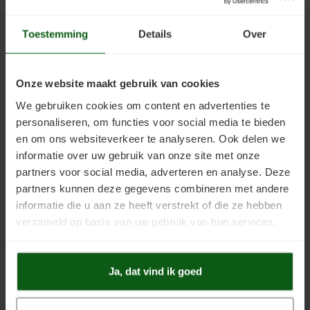
Het linoleum schilderen ging eenvoudig, merkten de bewoners.
Toestemming
Details
Over
Eerst moesten ze de vloer grondig reinigen. Wij raden
Scanofloor
Kunststofstripper
aan, een krachtige ontvetter die met name op
linoleum en andere kunststofvloeren zijn mannetje staat. Ook de
Onze website maakt gebruik van cookies
klant gebruikte deze stripper. Toen de vloer schoon was en licht
opgeschuurd, brachten ze twee lagen Kunststofcoat aan. Het
We gebruiken cookies om content en advertenties te
eindresultaat zag er als nieuw uit!
personaliseren, om functies voor social media te bieden
en om ons websiteverkeer te analyseren. Ook delen we
informatie over uw gebruik van onze site met onze
partners voor social media, adverteren en analyse. Deze
Gekozen kleur
partners kunnen deze gegevens combineren met andere
Voor dit project werd gekozen voor een kleur uit de
RAL
informatie die u aan ze heeft verstrekt of die ze hebben
kleurenwaaier
.
verzameld op basis van uw gebruik van hun services.
RAL 9003
Ja, dat vind ik goed
Signaalwit