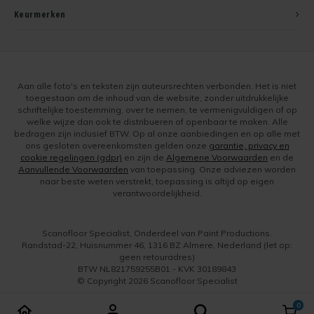
Keurmerken
Aan alle foto's en teksten zijn auteursrechten verbonden. Het is niet
toegestaan om de inhoud van de website, zonder uitdrukkelijke
schriftelijke toestemming, over te nemen, te vermenigvuldigen of op
welke wijze dan ook te distribueren of openbaar te maken. Alle
bedragen zijn inclusief BTW. Op al onze aanbiedingen en op alle met
ons gesloten overeenkomsten gelden onze
garantie, privacy en
cookie regelingen (gdpr)
en zijn de
Algemene Voorwaarden
en de
Aanvullende Voorwaarden
van toepassing. Onze adviezen worden
naar beste weten verstrekt, toepassing is altijd op eigen
verantwoordelijkheid.
Scanofloor Specialist, Onderdeel van Paint Productions.
Randstad-22, Huisnummer 46, 1316 BZ Almere, Nederland (let op:
geen retouradres)
BTW NL821759255B01 - KVK 30189843
© Copyright 2026 Scanofloor Specialist
0
Vergelijk producten
0