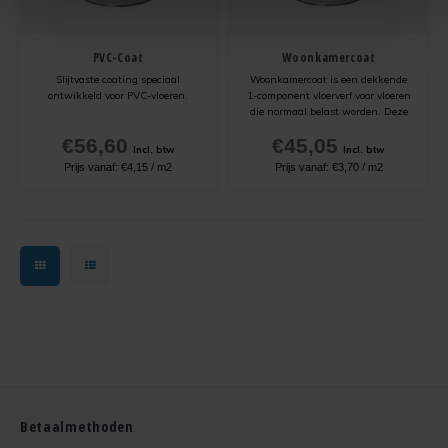
PVC-Coat
Woonkamercoat
Slijtvaste coating speciaal
Woonkamercoat is een dekkende
ontwikkeld voor PVC-vloeren.
1-component vloerverf voor vloeren
die normaal belast worden. Deze
universele coating kan als toplaag
€56,60
€45,05
worden toegepast op vrijwel alle
Incl. btw
Incl. btw
vloertypen, zoals beton,
Prijs vanaf:
€4,15
/
m2
Prijs vanaf:
€3,70
/
m2
steenachtige ondergronden en
houten vloeren. Niet geschikt voor
a
Betaalmethoden