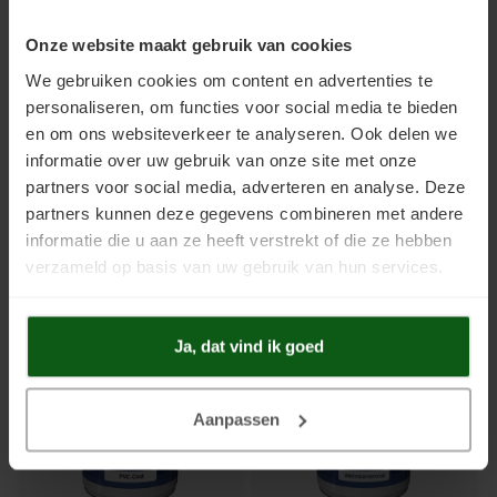
Onze website maakt gebruik van cookies
We gebruiken cookies om content en advertenties te
personaliseren, om functies voor social media te bieden
en om ons websiteverkeer te analyseren. Ook delen we
informatie over uw gebruik van onze site met onze
partners voor social media, adverteren en analyse. Deze
Gietvloercoat
Linoleumcoat
partners kunnen deze gegevens combineren met andere
Dekkende 2-component
Slijtvaste coating speciaal
informatie die u aan ze heeft verstrekt of die ze hebben
vloercoating voor zwaarbelaste
ontwikkeld voor Linoleumvloeren.
vloeren zoals gietvloeren, beton,
verzameld op basis van uw gebruik van hun services.
hout, tegels en natuursteen.
€56,60
€62,10
Slijtvast, waterdicht, niet
Incl. btw
Incl. btw
vergelend en hittebestendig.
Prijs vanaf:
€4,56
/
m2
Prijs vanaf:
€4,15
/
m2
Geschikt voor vloeren met
Ja, dat vind ik goed
vloerverwarming.
Aanpassen