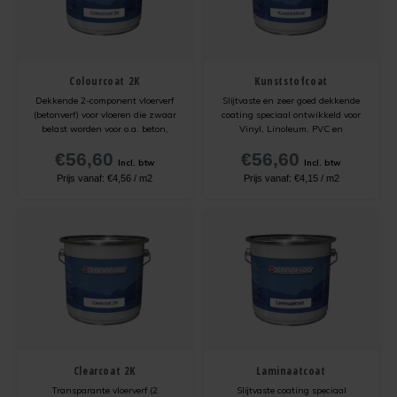
Kunststofcoat
Cementdekvloer verven
Verwijderen
Cementdekvloer met vloerverwarming verven
Laminaatcoat
Egalinevloer verven
Verwerken
Natuursteen tegels verven
Colourcoat 2K
Kunststofcoat
Dekkende 2-component vloerverf
Slijtvaste en zeer goed dekkende
Linoleumcoat
Garagevloer verven
Bestendigheid
Laminaatvloer verven met kunststofcoat
(betonverf) voor vloeren die zwaar
coating speciaal ontwikkeld voor
belast worden voor o.a. beton,
Vinyl, Linoleum, PVC en
anhydriet, gietvloeren, hout,
Laminaat.
Pre Dekverf
Gietvloer verven
Benodigdheden
Cementdekvloer opgeknapt in Leeuwarden
€56,60
€56,60
tegels en natuursteen. Slijtvast,
Incl. btw
Incl. btw
waterdicht, niet vergelend,
Prijs vanaf:
€4,56
/
m2
Prijs vanaf:
€4,15
/
m2
hittebestendig, dus ook voor
PVC-Coat
Granietvloer verven
Problemen Voorkomen
Garagevloer verven met vloerverf
vloeren met vloerverwarming.
Vinylcoat
Grindvloer verven
Veiligheidsinformatie
Woonkamercoat
Kunststofvloer verven
Clearprimer
Keldervloer verven
Tegelprimer
Keukenvloer verven
Clearcoat 2K
Laminaatcoat
Transparante vloerverf (2
Slijtvaste coating speciaal