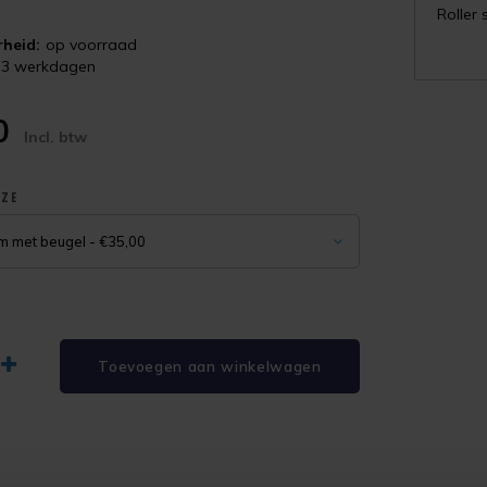
Roller
heid:
op voorraad
-3 werkdagen
00
Incl. btw
UZE
cm met beugel - €35,00
Toevoegen aan winkelwagen