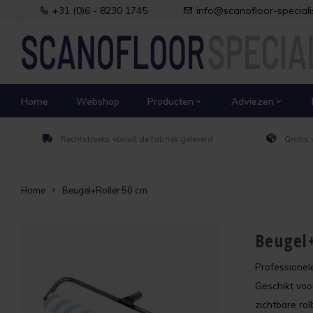
+31 (0)6 - 8230 1745
info@scanofloor-specialis
Home
Webshop
Producten
Adviezen
Rechtstreeks vanuit de fabriek geleverd
Gratis 
Home
Beugel+Roller 50 cm
Beugel
Professionel
Geschikt voo
zichtbare ro