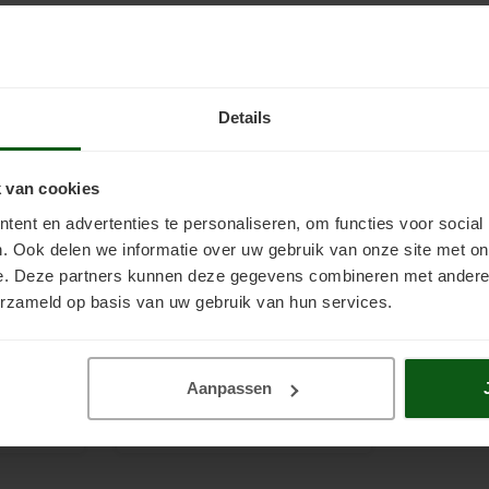
Details
 van cookies
ent en advertenties te personaliseren, om functies voor social
. Ook delen we informatie over uw gebruik van onze site met on
e. Deze partners kunnen deze gegevens combineren met andere i
erzameld op basis van uw gebruik van hun services.
tof
Verfemmer 12 liter
sionals.
Verfemmer met inhoud van 12
ormde
liter, ideaal voor het verwerken
angdurig
van vloerverf en muurverf. Handig
Aanpassen
n worden.
voor het verdelen van verf op de
€5,00
gwaardig
roller. Geschikt voor 18, 20, 25 en
 btw
Incl. btw
ing voor
28 cm rollers.
g.