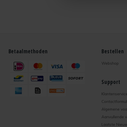
beugel (apart te bestellen).
Betaalmethoden
Bestellen
Webshop
Support
Klantenservic
Contactformul
Algemene vo
Aanvullende 
Laatste Nieu