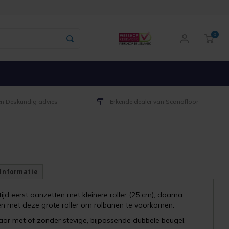
0
 en Deskundig advies
Erkende dealer van Scanofloor
 Informatie
tijd eerst aanzetten met kleinere roller (25 cm), daarna
en met deze grote roller om rolbanen te voorkomen.
aar met of zonder stevige, bijpassende dubbele beugel.