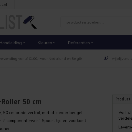
t.nl
Handleiding
Kleuren
Referenties
verzending vanaf €100,- voor Nederland en België
Vrijblijvend
Product
+Roller 50 cm
Verf al
e, 50 cm brede verfrol, met of zonder beugel.
verdel
r 2-componentenverf. Spaart tijd en voorkomt
Leverb
lbanen.