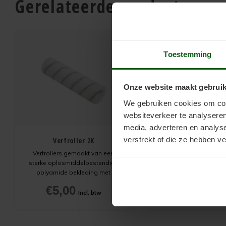
Gerelateerde producten
Toestemming
Onze website maakt gebruik
We gebruiken cookies om cont
websiteverkeer te analyseren
media, adverteren en analys
verstrekt of die ze hebben v
Verfroller 2K
Beugel Kunsts
Verfrollers gemaakt van een
De beugel voor profes
sterke oplosmiddelbestendige
Ergonomisch gev
polyamide bekleding met
handgreep waarmee l
gecoate, golvende nylonvezels.
onvermoeid gewerkt ka
€5,00
€2,00
Goede verfopname en
Vervaardigd van hoo
Incl. btw
Incl.
gelijkmatige afgifte. Spat
kunststof met uitspar
nauwelijks, vervilt niet en
telescoopstan
makkelijk te reinigen. Exclusief