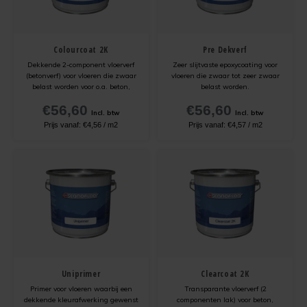
Kunststofcoat
Cementdekvloer verven
Verwijderen
Cementdekvloer met vloerverwarming verven
Colourcoat 2K
Pre Dekverf
Laminaatcoat
Egalinevloer verven
Verwerken
Natuursteen tegels verven
Dekkende 2-component vloerverf
Zeer slijtvaste epoxycoating voor
(betonverf) voor vloeren die zwaar
vloeren die zwaar tot zeer zwaar
Linoleumcoat
Garagevloer verven
Bestendigheid
Laminaatvloer verven met kunststofcoat
belast worden voor o.a. beton,
belast worden.
anhydriet, gietvloeren, hout,
€56,60
€56,60
tegels en natuursteen. Slijtvast,
Incl. btw
Incl. btw
Pre Dekverf
Gietvloer verven
Benodigdheden
Cementdekvloer opgeknapt in Leeuwarden
waterdicht, niet vergelend,
Prijs vanaf:
€4,56
/
m2
Prijs vanaf:
€4,57
/
m2
hittebestendig, dus ook voor
vloeren met vloerverwarming.
PVC-Coat
Granietvloer verven
Problemen Voorkomen
Garagevloer verven met vloerverf
Vinylcoat
Grindvloer verven
Veiligheidsinformatie
Woonkamercoat
Kunststofvloer verven
Clearprimer
Keldervloer verven
Uniprimer
Clearcoat 2K
Tegelprimer
Keukenvloer verven
Primer voor vloeren waarbij een
Transparante vloerverf (2
dekkende kleurafwerking gewenst
componenten lak) voor beton,