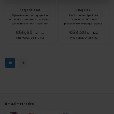
Anhydrietcoat
Garagecoat
Slijtvaste vloercoating speciaal
De Scanofloor Specialist
ontwikkeld voor anhydrietvloeren.
Garagecoat 2K is een
Voor optimale hechting en een
professionele, watergedragen 2-
duurzaam resultaat moet
componenten epoxy coating. Deze
€56,60
€58,30
Anhydrietcoat altijd worden
hoogwaardige vloercoating is
Incl. btw
Incl. btw
toegepast in combinatie met
ideaal voor garages, werkplaatsen
Prijs vanaf:
€4,57
/
m2
Prijs vanaf:
€4,36
/
m2
Scanofloor Uniprimer.
en andere ruimtes die intensief
worden belast. Dankzij de
oplosmiddelvrije formule
Betaalmethoden