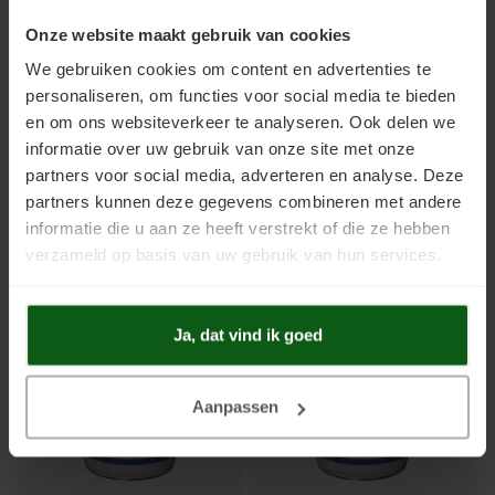
Onze website maakt gebruik van cookies
We gebruiken cookies om content en advertenties te
personaliseren, om functies voor social media te bieden
en om ons websiteverkeer te analyseren. Ook delen we
informatie over uw gebruik van onze site met onze
partners voor social media, adverteren en analyse. Deze
Clearprimer
Gietvloercoat
partners kunnen deze gegevens combineren met andere
Primer voor vloeren waarbij een
Dekkende 2-component
transparante afwerking gewenst
vloercoating voor zwaarbelaste
informatie die u aan ze heeft verstrekt of die ze hebben
is en betonlook vloeren.
vloeren zoals gietvloeren, beton,
verzameld op basis van uw gebruik van hun services.
hout, tegels en natuursteen.
€34,65
€56,60
Slijtvast, waterdicht, niet
Incl. btw
Incl. btw
vergelend en hittebestendig.
Prijs vanaf:
€2,20
/
m2
Prijs vanaf:
€4,56
/
m2
Geschikt voor vloeren met
vloerverwarming.
Ja, dat vind ik goed
Aanpassen