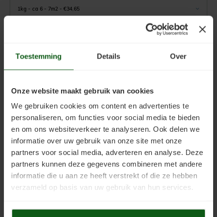
Uniprimer
Laminaatvloer verven
1kg - ca 6 - 7m2 - €34,65
Vloersealer
Linoleumvloer verven
EVENTUELE OPMERKINGEN BIJ DE BESTELLING
Colourcoat 1K
Natuursteen verven
Toestemming
Details
Over
Colourcoat 2K
Nieuwbouw vloer verven
AANBEVOLEN AANTAL LAGEN: 1
Onze website maakt gebruik van cookies
GLANSGRAAD: ZIJDEMAT
Clearcoat 2K
PVC vloer verven
We gebruiken cookies om content en advertenties te
NEEM ALTIJD DE TECHNISCHE INFO DOOR, DEZE VINDT U ONDER HET TABJE
personaliseren, om functies voor social media te bieden
Cleaner
Stenen vloer verven
"TECHNISCHE INFO"
en om ons websiteverkeer te analyseren. Ook delen we
informatie over uw gebruik van onze site met onze
.
Kunststofstripper
Tegelvloer verven
partners voor social media, adverteren en analyse. Deze
partners kunnen deze gegevens combineren met andere
Toevoegen aan winkelwagen
Epoxy Plamuur 2K
Vinylvloer verven
informatie die u aan ze heeft verstrekt of die ze hebben
verzameld op basis van uw gebruik van hun services.
Woonkamervloer verven