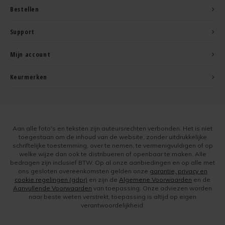
Bestellen
Support
Mijn account
Keurmerken
Aan alle foto's en teksten zijn auteursrechten verbonden. Het is niet
toegestaan om de inhoud van de website, zonder uitdrukkelijke
schriftelijke toestemming, over te nemen, te vermenigvuldigen of op
welke wijze dan ook te distribueren of openbaar te maken. Alle
bedragen zijn inclusief BTW. Op al onze aanbiedingen en op alle met
ons gesloten overeenkomsten gelden onze
garantie, privacy en
cookie regelingen (gdpr)
en zijn de
Algemene Voorwaarden
en de
Aanvullende Voorwaarden
van toepassing. Onze adviezen worden
naar beste weten verstrekt, toepassing is altijd op eigen
verantwoordelijkheid.