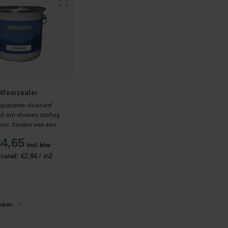
Vloersealer
sparante vloerverf
l om vloeren stofvrij
ken. Sealen van een
 wordt dit ook wel
4,65
emd. Deze dunne
Incl. btw
vloeit gemakkelijk en
s vanaf:
€2,84
/
m2
stof op beton/cement
vast.
keken