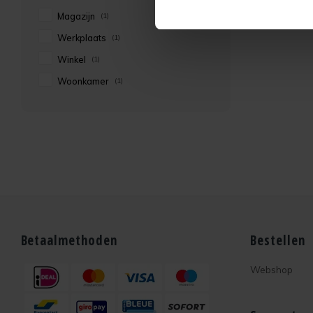
Magazijn
(1)
Werkplaats
(1)
Winkel
(1)
Woonkamer
(1)
Betaalmethoden
Bestellen
Webshop