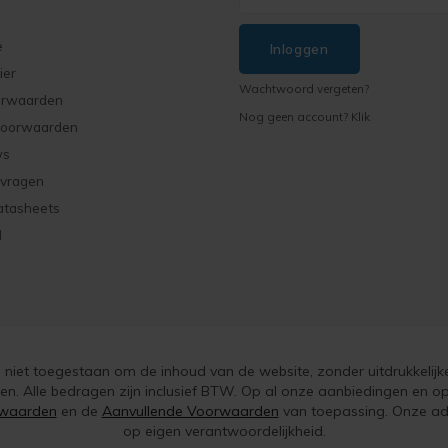
e
Inloggen
ier
Wachtwoord vergeten?
orwaarden
Nog geen account? Klik
voorwaarden
ws
 vragen
atasheets
d
is niet toegestaan om de inhoud van de website, zonder uitdrukkelijk
ken. Alle bedragen zijn inclusief BTW. Op al onze aanbiedingen en
waarden
en de
Aanvullende Voorwaarden
van toepassing. Onze adv
op eigen verantwoordelijkheid.