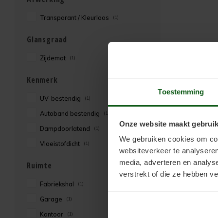
Transparant / Kleurloos
(1)
Glansgraad
Zijdemat
(1)
Kenmerk
Toestemming
UV-bestendig
(1)
Autoband bestendig
(1)
Onze website maakt gebruik
Dampdoorlatend
(1)
We gebruiken cookies om cont
Vloeistofdicht
(1)
websiteverkeer te analyseren
media, adverteren en analys
Ruimte
verstrekt of die ze hebben v
Fabriekshal
(1)
Garage
(1)
Kantoor
(1)