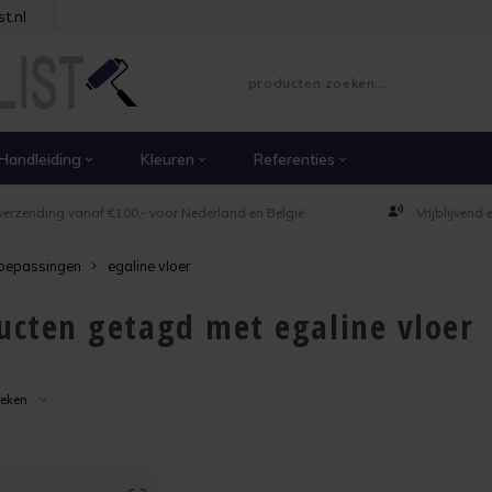
t.nl
Handleiding
Kleuren
Referenties
verzending vanaf €100,- voor Nederland en België
Vrijblijvend
oepassingen
egaline vloer
ucten getagd met egaline vloer
keken