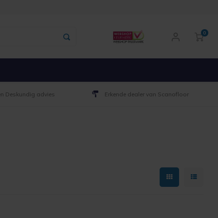
0
 en Deskundig advies
Erkende dealer van Scanofloor