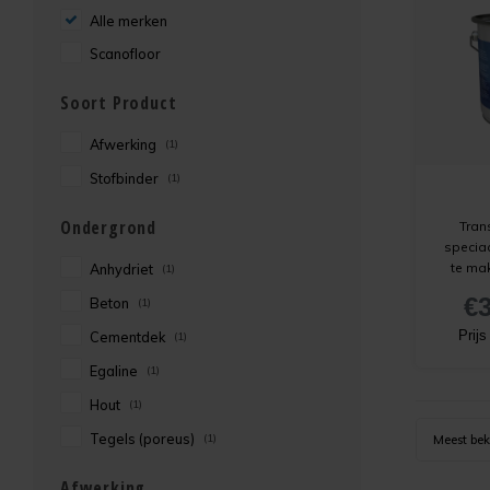
Alle merken
Scanofloor
Soort Product
Afwerking
(1)
Stofbinder
(1)
Ondergrond
Tran
speciaa
te ma
Anhydriet
(1)
vloer
€3
Beton
(1)
geno
coating 
Prij
Cementdek
(1)
zet de 
Egaline
(1)
Hout
(1)
Tegels (poreus)
(1)
Meest be
Afwerking