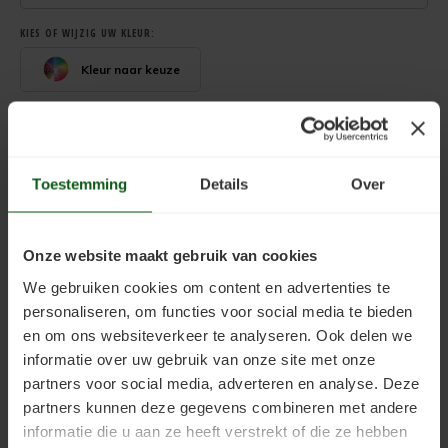
Uniprimer
Laminaatvloer verven
KIES OF WIJZIG UW KLEUR:
Vloersealer
Linoleumvloer verven
Kleur naar keuze
Colourcoat 1K
Natuursteen verven
GLANSGRAAD (VERPLICHT)
*
Maak een keuze
Colourcoat 2K
Nieuwbouw vloer verven
Toestemming
Details
Over
AANBEVOLEN AANTAL LAGEN: 2-3
Clearcoat 2K
PVC vloer verven
VERBRUIK: 6,7 - 8,3 M2 PER KG
Cleaner
Stenen vloer verven
Onze website maakt gebruik van cookies
EVENTUELE OPMERKINGEN BIJ DE BESTELLING
We gebruiken cookies om content en advertenties te
Kunststofstripper
Tegelvloer verven
personaliseren, om functies voor social media te bieden
en om ons websiteverkeer te analyseren. Ook delen we
Epoxy Plamuur 2K
Vinylvloer verven
informatie over uw gebruik van onze site met onze
NEEM ALTIJD DE TECHNISCHE INFO DOOR, DEZE VINDT U ONDER HET TABJE
partners voor social media, adverteren en analyse. Deze
"TECHNISCHE INFO"
Woonkamervloer verven
partners kunnen deze gegevens combineren met andere
.
informatie die u aan ze heeft verstrekt of die ze hebben