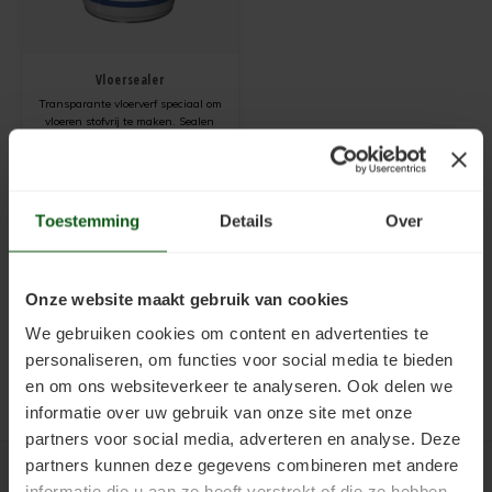
Kunststofcoat
Cementdekvloer verven
Verwijderen
Cementdekvloer met vloerverwarming verven
Vloersealer
Laminaatcoat
Egalinevloer verven
Verwerken
Natuursteen tegels verven
Transparante vloerverf speciaal om
vloeren stofvrij te maken. Sealen
Linoleumcoat
Garagevloer verven
Bestendigheid
Laminaatvloer verven met kunststofcoat
van een vloer wordt dit ook wel
genoemd. Deze dunne coating
€34,65
vloeit gemakkelijk en zet de stof op
Incl. btw
Pre Dekverf
Gietvloer verven
Benodigdheden
Cementdekvloer opgeknapt in Leeuwarden
beton/cement vast.
Prijs vanaf:
€2,84
/
m2
Toestemming
Details
Over
PVC-Coat
Granietvloer verven
Problemen Voorkomen
Garagevloer verven met vloerverf
Vinylcoat
Grindvloer verven
Veiligheidsinformatie
Onze website maakt gebruik van cookies
We gebruiken cookies om content en advertenties te
Woonkamercoat
Kunststofvloer verven
personaliseren, om functies voor social media te bieden
en om ons websiteverkeer te analyseren. Ook delen we
Clearprimer
Keldervloer verven
informatie over uw gebruik van onze site met onze
partners voor social media, adverteren en analyse. Deze
Tegelprimer
Keukenvloer verven
partners kunnen deze gegevens combineren met andere
Betaalmethoden
informatie die u aan ze heeft verstrekt of die ze hebben