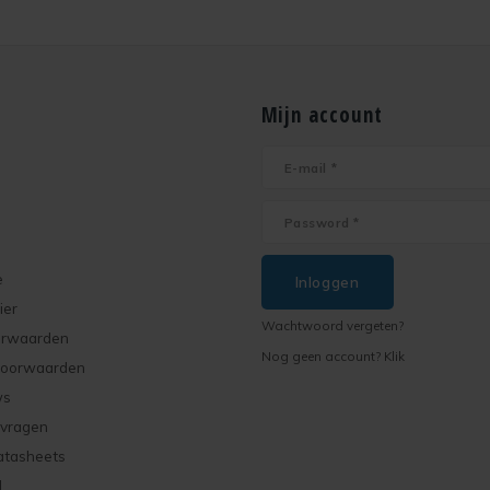
Mijn account
e
Inloggen
ier
Wachtwoord vergeten?
orwaarden
Nog geen account? Klik
voorwaarden
ws
 vragen
atasheets
d