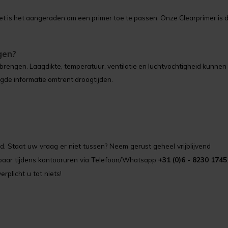
 is het aangeraden om een primer toe te passen. Onze Clearprimer is 
gen?
rengen. Laagdikte, temperatuur, ventilatie en luchtvochtigheid kunnen
igde informatie omtrent droogtijden.
. Staat uw vraag er niet tussen? Neem gerust geheel vrijblijvend
ikbaar tijdens kantooruren via Telefoon/Whatsapp
+31 (0)6 - 8230 1745
erplicht u tot niets!