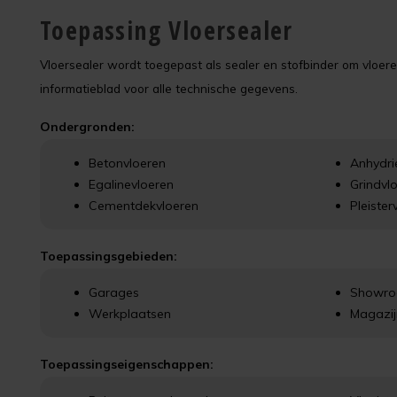
Toepassing Vloersealer
Vloersealer wordt toegepast als sealer en stofbinder om vloeren
informatieblad voor alle technische gegevens.
Ondergronden:
Betonvloeren
Anhydri
Egalinevloeren
Grindvl
Cementdekvloeren
Pleister
Toepassingsgebieden:
Garages
Showr
Werkplaatsen
Magazi
Toepassingseigenschappen: