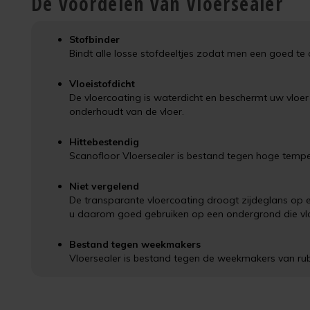
De voordelen van Vloersealer
Stofbinder
Bindt alle losse stofdeeltjes zodat men een goed te 
Vloeistofdicht
De vloercoating is waterdicht en beschermt uw vloer t
onderhoudt van de vloer.
Hittebestendig
Scanofloor Vloersealer is bestand tegen hoge tempe
Niet vergelend
De transparante vloercoating droogt zijdeglans op e
u daarom goed gebruiken op een ondergrond die vlo
Bestand tegen weekmakers
Vloersealer is bestand tegen de weekmakers van ru