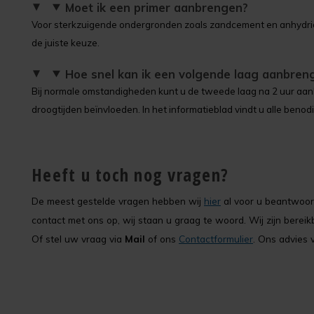
Moet ik een primer aanbrengen?
Voor sterkzuigende ondergronden zoals zandcement en anhydriet
de juiste keuze.
Hoe snel kan ik een volgende laag aanbren
Bij normale omstandigheden kunt u de tweede laag na 2 uur aanb
droogtijden beïnvloeden. In het informatieblad vindt u alle benod
Heeft u toch nog vragen?
De meest gestelde vragen hebben wij
hier
al voor u beantwoord
contact met ons op, wij staan u graag te woord. Wij zijn bere
Of stel uw vraag via
Mail
of ons
Contactformulier
. Ons advies v