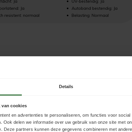
fdicht: Ja
UV-bestendig: Ja
orlatend: Ja
Autoband bestendig: Ja
h resistent: normaal
Belasting: Normaal
r op ondergrond en vindt de
werkwijzer voor uw type vloer
.
Details
n gewenst afwerkniveau)
 van cookies
ent en advertenties te personaliseren, om functies voor social
. Ook delen we informatie over uw gebruik van onze site met on
e. Deze partners kunnen deze gegevens combineren met andere i