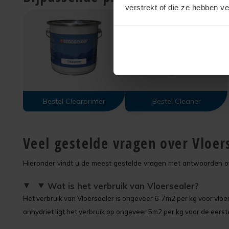
verstrekt of die ze hebben v
Bestel Clearprimer
Bestel Cleaner
Veel gestelde vragen over Vloer
Hieronder vindt u de meest gestelde vragen met antwoorden ov
Wat is het verbruik van Vloersealer?
Het verbruik van Vloersealer is ongeveer 6-7m2 per kg voor vlo
anhydriet ligt het verbruik op ongeveer 5m2 per kg voor de eerst