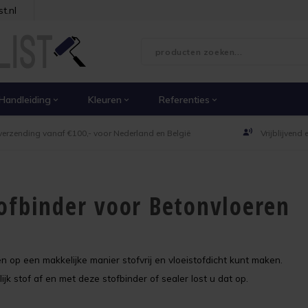
t.nl
Handleiding
Kleuren
Referenties
verzending vanaf €100,- voor Nederland en België
Vrijblijvend
tofbinder voor Betonvloeren
n op een makkelijke manier stofvrij en vloeistofdicht kunt maken.
stof af en met deze stofbinder of sealer lost u dat op.