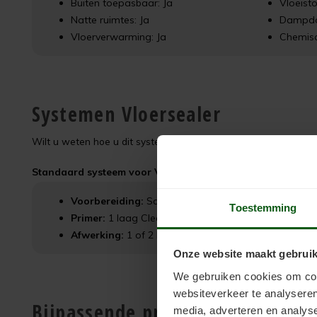
Buiten toepasbaar: Ja
Vloeisto
Natte ruimtes: Ja
Dampdo
Vloerverwarming: Ja
Chemisc
Systemen Vloersealer
Wilt u weten hoe u dit systeem toepast op uw vloer? Zoek hie
Standaard systeem voor Vloersealer:
Voorbereiding:
Scanofloor Cleaner (indien nodig)
Toestemming
Primer:
1 laag Clearprimer (indien nodig)
Afwerking:
1 of 2 lagen Vloersealer (afhankelijk va
Onze website maakt gebruik
We gebruiken cookies om cont
websiteverkeer te analyseren
Bijpassende producten
media, adverteren en analys