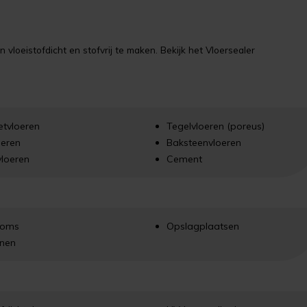
 vloeistofdicht en stofvrij te maken. Bekijk het Vloersealer
etvloeren
Tegelvloeren (poreus)
oeren
Baksteenvloeren
vloeren
Cement
ooms
Opslagplaatsen
jnen