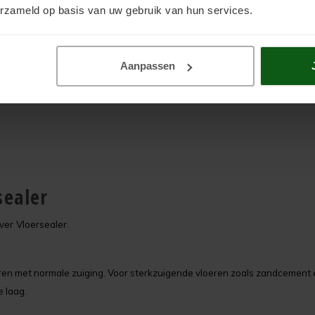
erzameld op basis van uw gebruik van hun services.
Aanpassen
sealer
er Vloersealer.
eren met normale zuiging. Voor sterkzuigende vloeren zoals zandcement
e laag.