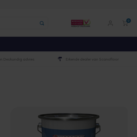
0
 en Deskundig advies
Erkende dealer van Scanofloor