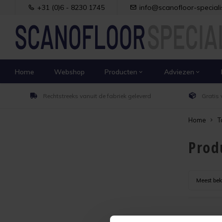
+31 (0)6 - 8230 1745
info@scanofloor-specialis
Home
Webshop
Producten
Adviezen
Rechtstreeks vanuit de fabriek geleverd
Gratis 
Home
T
Prod
Meest be