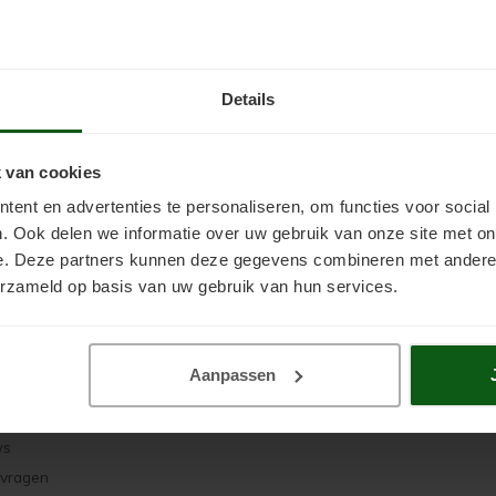
Details
Mijn account
 van cookies
ent en advertenties te personaliseren, om functies voor social
. Ook delen we informatie over uw gebruik van onze site met on
e. Deze partners kunnen deze gegevens combineren met andere i
erzameld op basis van uw gebruik van hun services.
e
Inloggen
ier
Aanpassen
Wachtwoord vergeten?
orwaarden
Nog geen account? Klik
voorwaarden
ws
 vragen