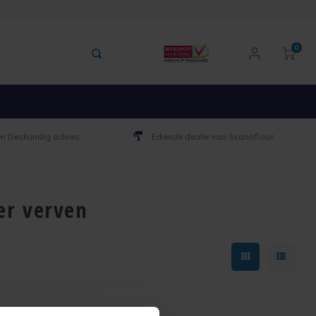
0
 en Deskundig advies
Erkende dealer van Scanofloor
er verven