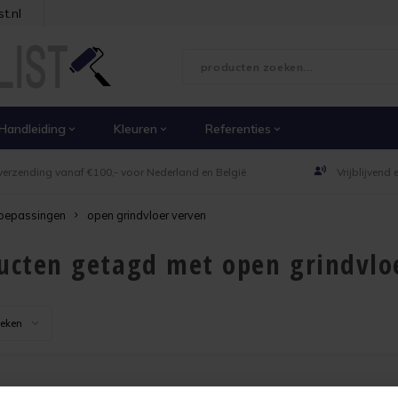
t.nl
Handleiding
Kleuren
Referenties
verzending vanaf €100,- voor Nederland en België
Vrijblijvend
oepassingen
open grindvloer verven
ucten getagd met open grindvlo
keken