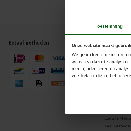
Toestemming
Betaalmethoden
Bestellen
Onze website maakt gebruik
We gebruiken cookies om cont
Webshop
websiteverkeer te analyseren
media, adverteren en analys
Support
verstrekt of die ze hebben v
Klantenservic
Contactformul
Algemene vo
Aanvullende 
Laatste Nieu
Veel gestelde