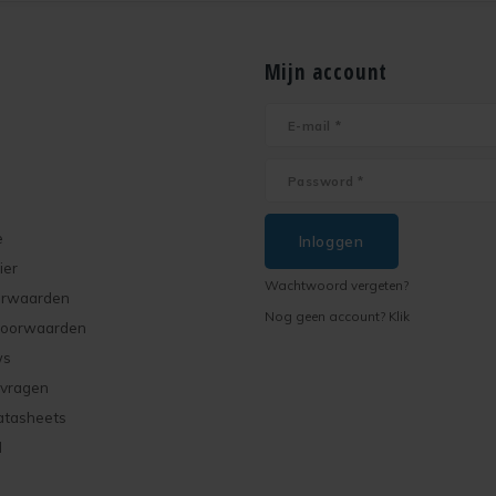
Mijn account
e
Inloggen
ier
Wachtwoord vergeten?
orwaarden
Nog geen account? Klik
voorwaarden
ws
 vragen
atasheets
d