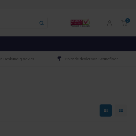
0
 en Deskundig advies
Erkende dealer van Scanofloor