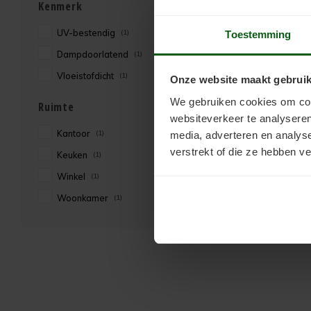
Kenmerk
UV-bestendig
(1)
Toestemming
Dampdoorlatend
(1)
Vloeistofdicht
(1)
Onze website maakt gebruik
We gebruiken cookies om cont
Ruimte
websiteverkeer te analyseren
Kantoor
(1)
media, adverteren en analys
verstrekt of die ze hebben v
Keuken
(1)
Winkel
(1)
Woonkamer
(1)