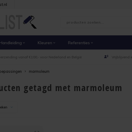
t.nl
Handleiding
Kleuren
Referenties
verzending vanaf €100,- voor Nederland en België
Vrijblijvend
oepassingen
marmoleum
ucten getagd met marmoleum
keken