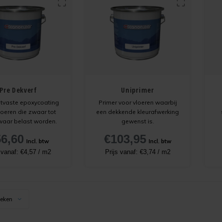
Pre Dekverf
Uniprimer
ijtvaste epoxycoating
Primer voor vloeren waarbij
loeren die zwaar tot
een dekkende kleurafwerking
waar belast worden.
gewenst is.
6,60
€103,95
Incl. btw
Incl. btw
A
s vanaf:
€4,57
/
m2
Prijs vanaf:
€3,74
/
m2
to
keken