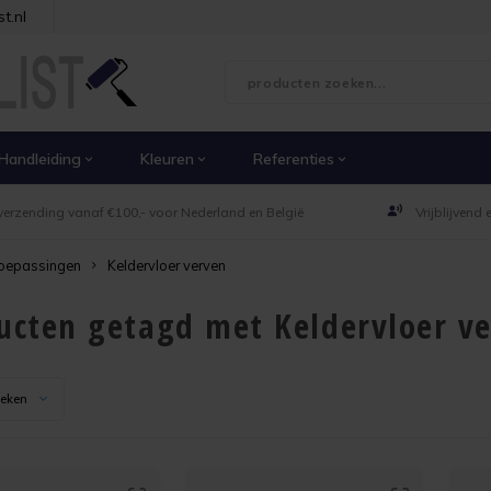
t.nl
Handleiding
Kleuren
Referenties
verzending vanaf €100,- voor Nederland en België
Vrijblijvend
oepassingen
Keldervloer verven
ucten getagd met Keldervloer v
keken