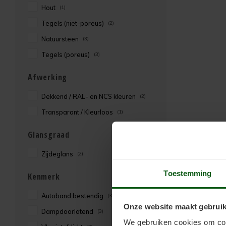
Hout
(1)
Tegels (niet-poreus)
(2)
Natuursteen
(3)
Tegels (poreus)
(3)
Afwerking
Dekkend / RAL- en NCS kleuren
(2)
Transparant / Kleurloos
(1)
Glansgraad
Zijdeglans
(2)
Toestemming
Kenmerk
Autoband bestendig
(3)
Onze website maakt gebruik
Dampdoorlatend
(3)
We gebruiken cookies om cont