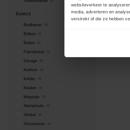
Vloeistofdicht
(2)
websiteverkeer te analyseren
media, adverteren en analys
Ruimte
verstrekt of die ze hebben v
Badkamer
(3)
Balkon
(3)
Buiten
(3)
Fabriekshal
(3)
Garage
(3)
Kantoor
(1)
Kelder
(3)
Keuken
(1)
Magazijn
(3)
Werkplaats
(3)
Winkel
(3)
Woonkamer
(1)