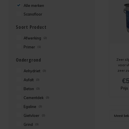
Alle merken
Scanofloor
Soort Product
Afwerking
(2)
Primer
(1)
Ondergrond
Zeer sl
voor v
zeer z
Anhydriet
(3)
€5
Asfalt
(3)
Prij
Beton
(3)
Cementdek
(3)
Egaline
(3)
Gietvloer
(2)
Meest be
Grind
(3)