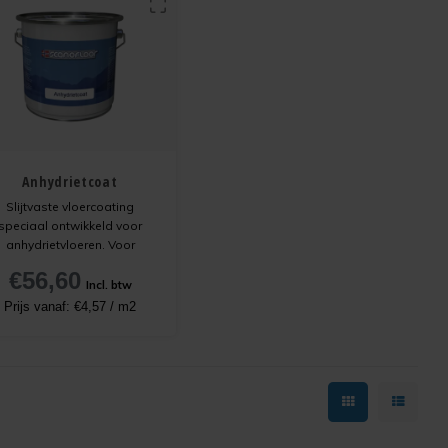
Anhydrietcoat
Slijtvaste vloercoating
speciaal ontwikkeld voor
anhydrietvloeren. Voor
optimale hechting en een
€56,60
duurzaam resultaat moet
Incl. btw
nhydrietcoat altijd worden
Prijs vanaf:
€4,57
/
m2
egepast in combinatie met
Scanofloor Uniprimer.