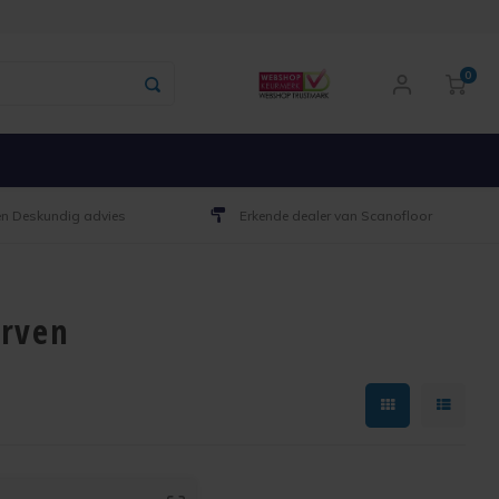
0
 en Deskundig advies
Erkende dealer van Scanofloor
erven