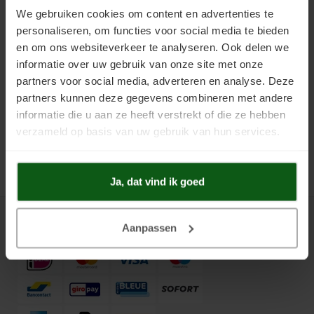
Voor optimale hechting en een
Uniprimer
Laminaatvloer verven
We gebruiken cookies om content en advertenties te
duurzaam resultaat moet
€56,60
Anhydrietcoat altijd worden
personaliseren, om functies voor social media te bieden
Incl. btw
toegepast in combinatie met
Vloersealer
Linoleumvloer verven
Prijs vanaf:
€4,57
/
m2
en om ons websiteverkeer te analyseren. Ook delen we
Scanofloor Uniprimer.
informatie over uw gebruik van onze site met onze
Colourcoat 1K
Natuursteen verven
partners voor social media, adverteren en analyse. Deze
partners kunnen deze gegevens combineren met andere
Colourcoat 2K
Nieuwbouw vloer verven
informatie die u aan ze heeft verstrekt of die ze hebben
verzameld op basis van uw gebruik van hun services.
Clearcoat 2K
PVC vloer verven
Cleaner
Stenen vloer verven
Ja, dat vind ik goed
Kunststofstripper
Tegelvloer verven
Betaalmethoden
Aanpassen
Epoxy Plamuur 2K
Vinylvloer verven
Woonkamervloer verven