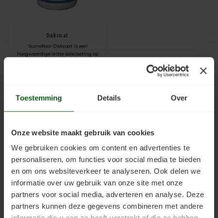
Kunststofcoat
Cementdekvloer verven
Verwijderen
Cementdekvloer met vloerverwarming verven
Dakcoat
Laminaatcoat
Egalinevloer verven
Verwerken
Natuursteen tegels verven
Scanofloor Dakcoat is een
hoogwaardige witte dakcoating op
Linoleumcoat
Garagevloer verven
Bestendigheid
Laminaatvloer verven met kunststofcoat
basis van speciaal gemodificeerde
polymeren. Deze coating is ideaal
€40,15
om bitumineuze dakbedekking op
Incl. btw
Pre Dekverf
Gietvloer verven
Benodigdheden
Cementdekvloer opgeknapt in Leeuwarden
platte daken te beschermen, te
Prijs vanaf:
€4,66
/
m2
renoveren en warmtewerend te
Toestemming
Details
Over
maken. Dankzij de reflecterende
PVC-Coat
Granietvloer verven
Problemen Voorkomen
Garagevloer verven met vloerverf
witte
Vinylcoat
Grindvloer verven
Veiligheidsinformatie
Onze website maakt gebruik van cookies
We gebruiken cookies om content en advertenties te
Woonkamercoat
Kunststofvloer verven
personaliseren, om functies voor social media te bieden
en om ons websiteverkeer te analyseren. Ook delen we
Clearprimer
Keldervloer verven
informatie over uw gebruik van onze site met onze
partners voor social media, adverteren en analyse. Deze
Tegelprimer
Keukenvloer verven
partners kunnen deze gegevens combineren met andere
Betaalmethoden
informatie die u aan ze heeft verstrekt of die ze hebben