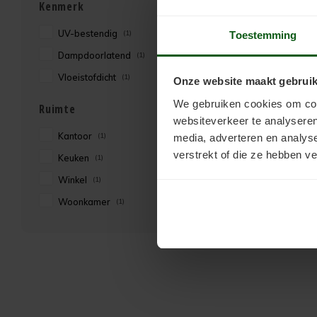
Kenmerk
UV-bestendig
(1)
Toestemming
Dampdoorlatend
(1)
Vloeistofdicht
(1)
Onze website maakt gebruik
We gebruiken cookies om cont
Ruimte
websiteverkeer te analyseren
Kantoor
(1)
media, adverteren en analys
verstrekt of die ze hebben v
Keuken
(1)
Winkel
(1)
Woonkamer
(1)