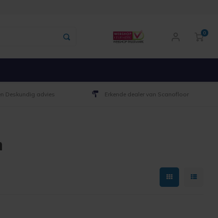
0
 en Deskundig advies
Erkende dealer van Scanofloor
n