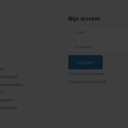
Mijn account
e
Inloggen
ier
Wachtwoord vergeten?
orwaarden
Nog geen account? Klik
voorwaarden
ws
 vragen
atasheets
d