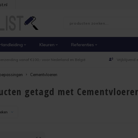
t.nl
Handleiding
Kleuren
Referenties
verzending vanaf €100,- voor Nederland en België
Vrijblijvend
oepassingen
Cementvloeren
ucten getagd met Cementvloere
keken