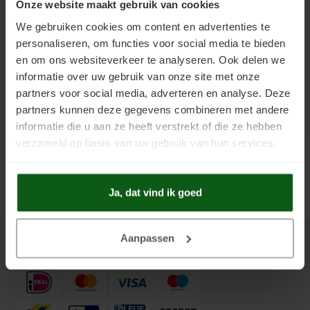
Roller 50 cm - €17,50
Onze website maakt gebruik van cookies
Uniprimer
Laminaatvloer verven
We gebruiken cookies om content en advertenties te
.
Vloersealer
Linoleumvloer verven
personaliseren, om functies voor social media te bieden
en om ons websiteverkeer te analyseren. Ook delen we
Toevoegen aan winkelwagen
Colourcoat 1K
Natuursteen verven
informatie over uw gebruik van onze site met onze
partners voor social media, adverteren en analyse. Deze
Colourcoat 2K
Nieuwbouw vloer verven
partners kunnen deze gegevens combineren met andere
informatie die u aan ze heeft verstrekt of die ze hebben
Clearcoat 2K
PVC vloer verven
verzameld op basis van uw gebruik van hun services.
Product Informatie
Cleaner
Stenen vloer verven
Ja, dat vind ik goed
Gerelateerde producten
Kunststofstripper
Tegelvloer verven
Aanpassen
Epoxy Plamuur 2K
Vinylvloer verven
Betaalmethoden
Woonkamervloer verven