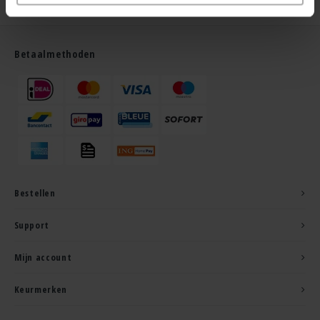
Betaalmethoden
Bestellen
Support
Mijn account
Keurmerken