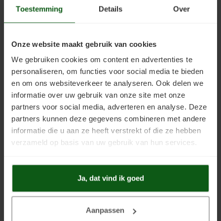
Uniprimer
Laminaatvloer verven
Toestemming
Details
Over
Vloersealer
Linoleumvloer verven
Onze website maakt gebruik van cookies
Colourcoat 1K
Natuursteen verven
Heeft u toch nog vragen?
We gebruiken cookies om content en advertenties te
personaliseren, om functies voor social media te bieden
De meest gestelde vragen hebben wij
hier
al voor u
Colourcoat 2K
Nieuwbouw vloer verven
en om ons websiteverkeer te analyseren. Ook delen we
beantwoord. Staat uw vraag er niet tussen? Neem gerust
informatie over uw gebruik van onze site met onze
geheel vrijblijvend contact met ons op, wij staan u graag te
Clearcoat 2K
PVC vloer verven
partners voor social media, adverteren en analyse. Deze
woord. Wij zijn op werkdagen tijdens kantooruren bereikbaar
partners kunnen deze gegevens combineren met andere
via Telefoon/Whatsapp
+31 (0)6 - 8230 1745
. U kunt ook uw
Cleaner
Stenen vloer verven
vraag stellen via
Mail
of ons
Contactformulier
. Vragen die via
informatie die u aan ze heeft verstrekt of die ze hebben
het contactformulier of per email binnenkomen worden
verzameld op basis van uw gebruik van hun services.
Kunststofstripper
Tegelvloer verven
doorgaans binnen 24 uur beantwoord.
Ons advies verplicht u
tot niets!
Epoxy Plamuur 2K
Vinylvloer verven
Ja, dat vind ik goed
Woonkamervloer verven
Aanpassen