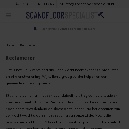
+31 (0)6 - 8230 1745
info@scanofloor-specialist.nl
Rechtstreeks vanuit de fabriek geleverd
Hoofdmenu / handleiding
Hoofdmenu / referenties
Hoofdmenu / producten
Hoofdmenu / adviezen
Hoofdmenu / kleuren
Referenties
Handleiding
Producten
Adviezen
Kleuren
Home
Reclameren
Anhydrietcoat
Zoek op ondergrond
Verbruik
Kleuren kiezen voor vloerverf
Oude egalinevloer verven in woonkamer
Reclameren
Belijningscoat
Zoek op ruimte
Kleur en Glans
RAL Kleuren voor vloerverf
Laminaat verven met vloerverf
Het is natuurlijk vervelend als u een klacht heeft over onze producten
en of dienstverlening. Wij willen u graag verder helpen en een
Dakcoat
Anhydrietvloer verven
Ondergrond
NCS Kleuren voor vloerverf
Linoleumvloer in woonhuis verven
gewenste oplossing bieden.
Stuur ons een email met een zeer duidelijke uitleg van de situatie en
Garagecoat
Balkonvloer verven
Verpakkingen
Linoleumvloer met witte vloerverf opgefrist
voeg eventueel foto’s toe. We zullen de klacht bekijken en proberen
naar ieders tevredenheid de klacht op te lossen. Na het opsturen van
Gietvloercoat
Belijning verven
Verwerkingscondities
Plavuizen verven met vloerverf
uw klacht wacht u op een bevestiging van onze zijde. Mocht die
bevestiging niet binnen 24 uur komen (werkdagen), neem dan contact
Grindvloercoat
Betonvloer verven
Voorbehandeling
Stoere betonlook vloer
met ons op. Het kan zijn dat uw email niet goed is ontvangen.