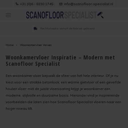
+31 (0)6 - 8230 1745
info@scanofloor-specialist.nl
Rechtstreeks vanuit de fabriek geleverd
Hoofdmenu / handleiding
Hoofdmenu / referenties
Hoofdmenu / producten
Hoofdmenu / adviezen
Hoofdmenu / kleuren
Referenties
Handleiding
Producten
Adviezen
Kleuren
Home
Woonkamervloer Verven
Anhydrietcoat
Zoek op ondergrond
Verbruik
Kleuren kiezen voor vloerverf
Oude egalinevloer verven in woonkamer
Woonkamervloer Inspiratie – Modern met
Scanofloor Specialist
Belijningscoat
Zoek op ruimte
Kleur en Glans
RAL Kleuren voor vloerverf
Laminaat verven met vloerverf
Een woonkamer vloer bepaalt de sfeer van het hele interieur. Of je nu
Dakcoat
Anhydrietvloer verven
Ondergrond
NCS Kleuren voor vloerverf
Linoleumvloer in woonhuis verven
kiest voor een strakke betonlook, een warme gietvloer of een geverfde
houten vloer: met de juiste vloercoating krijgt je woonkamer een
Garagecoat
Balkonvloer verven
Verpakkingen
Linoleumvloer met witte vloerverf opgefrist
moderne, stijlvolle en duurzame basis. Hieronder vind je inspirerende
voorbeelden die laten zien hoe Scanofloor Specialist vloeren naar een
hoger niveau tilt.
Gietvloercoat
Belijning verven
Verwerkingscondities
Plavuizen verven met vloerverf
Grindvloercoat
Betonvloer verven
Voorbehandeling
Stoere betonlook vloer