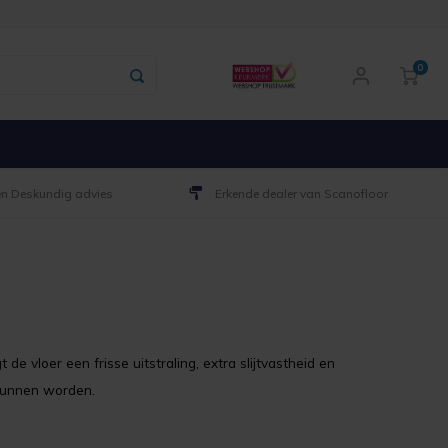
0
 en Deskundig advies
Erkende dealer van Scanofloor
 vloer een frisse uitstraling, extra slijtvastheid en
 kunnen worden.