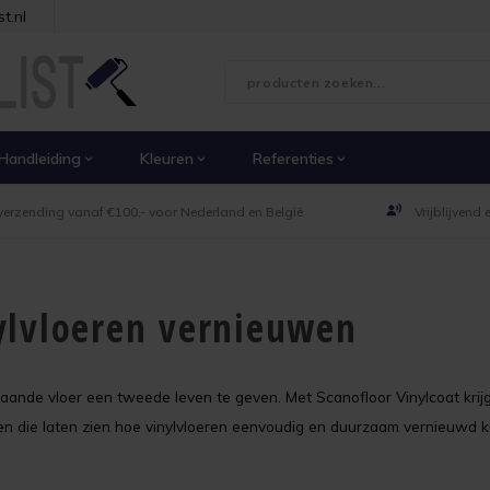
t.nl
Handleiding
Kleuren
Referenties
verzending vanaf €100,- voor Nederland en België
Vrijblijvend
nylvloeren vernieuwen
nde vloer een tweede leven te geven. Met Scanofloor Vinylcoat krijgt de
den die laten zien hoe vinylvloeren eenvoudig en duurzaam vernieuwd