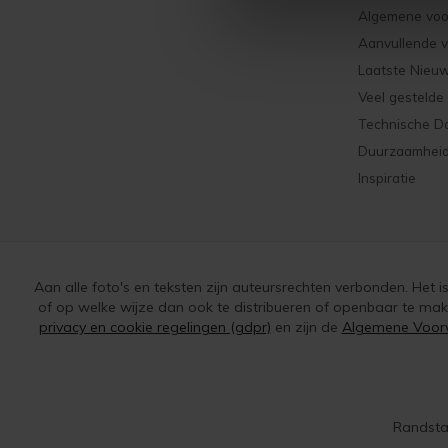
Algemene vo
Aanvullende 
Laatste Nieu
Veel gestelde
Technische D
Duurzaamhei
Inspiratie
Aan alle foto's en teksten zijn auteursrechten verbonden. Het 
of op welke wijze dan ook te distribueren of openbaar te ma
privacy en cookie regelingen (gdpr)
en zijn de
Algemene Voor
Randsta