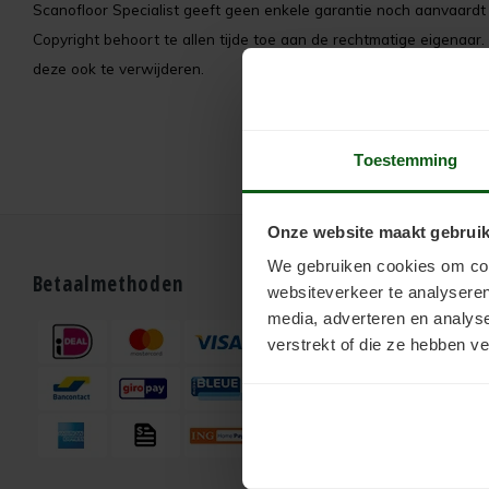
Scanofloor Specialist geeft geen enkele garantie noch aanvaardt z
Copyright behoort te allen tijde toe aan de rechtmatige eigenaar.
deze ook te verwijderen.
Toestemming
Onze website maakt gebruik
We gebruiken cookies om cont
Betaalmethoden
Bestellen
websiteverkeer te analyseren
media, adverteren en analys
Webshop
verstrekt of die ze hebben v
Support
Klantenservic
Contactformul