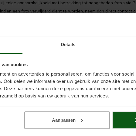
ij enige aansprakelijkheid met betrekking tot aangeboden foto’s via Pi
 Indien een foto verwijderd dient te worden, neem dan direct contact o
Details
 van cookies
ent en advertenties te personaliseren, om functies voor social
Mijn account
. Ook delen we informatie over uw gebruik van onze site met on
e. Deze partners kunnen deze gegevens combineren met andere i
erzameld op basis van uw gebruik van hun services.
Aanpassen
e
Inloggen
ier