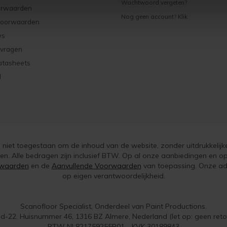
Wachtwoord vergeten?
orwaarden
Nog geen account? Klik
voorwaarden
ws
 vragen
atasheets
d
is niet toegestaan om de inhoud van de website, zonder uitdrukkelijk
ken. Alle bedragen zijn inclusief BTW. Op al onze aanbiedingen en
waarden
en de
Aanvullende Voorwaarden
van toepassing. Onze adv
op eigen verantwoordelijkheid.
Scanofloor Specialist, Onderdeel van Paint Productions.
d-22, Huisnummer 46, 1316 BZ Almere, Nederland (let op: geen reto
BTW NL821759255B01 - KVK 30189843