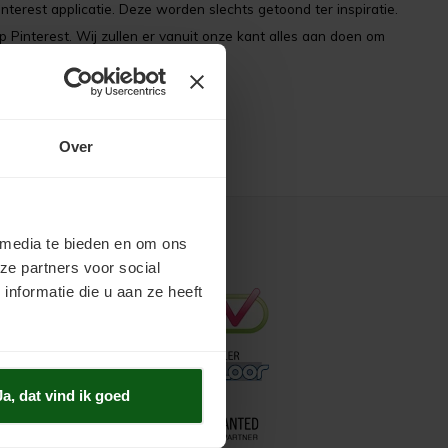
nterest applicatie. Deze worden slechts getoond ter inspiratie.
p Pinterest. Wij zullen er vanuit onze kant alles aan doen om
Over
 media te bieden en om ons
Keurmerken
ze partners voor social
nformatie die u aan ze heeft
Ja, dat vind ik goed