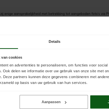
ij enige aansprakelijkheid met betrekking tot aangeboden foto’s via Pi
 Indien een foto verwijderd dient te worden, neem dan direct contact o
rven zorgt voor een waterdichte en slijtvaste afwerking. Scanofloor Sp
Details
 van cookies
ent en advertenties te personaliseren, om functies voor social
. Ook delen we informatie over uw gebruik van onze site met on
Mijn account
e. Deze partners kunnen deze gegevens combineren met andere i
erzameld op basis van uw gebruik van hun services.
Aanpassen