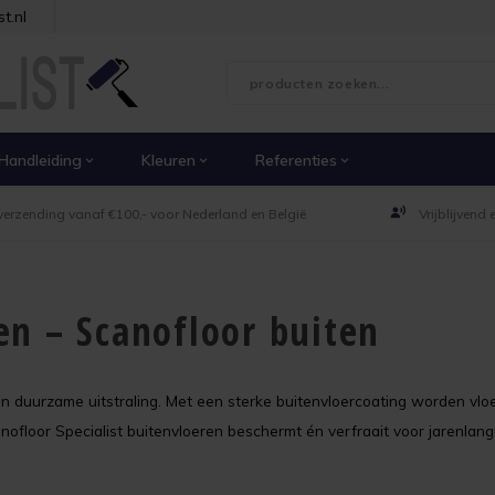
t.nl
Handleiding
Kleuren
Referenties
verzending vanaf €100,- voor Nederland en België
Vrijblijvend
en – Scanofloor buiten
en duurzame uitstraling. Met een sterke buitenvloercoating worden vlo
anofloor Specialist buitenvloeren beschermt én verfraait voor jarenlan