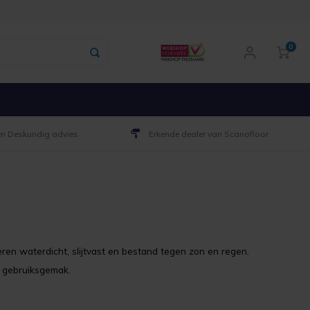
0
 en Deskundig advies
Erkende dealer van Scanofloor
eren waterdicht, slijtvast en bestand tegen zon en regen.
g gebruiksgemak.