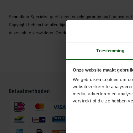
Scanofloor Specialist geeft geen enkele garantie noch aanvaardt z
Copyright behoort te allen tijde toe aan de rechtmatige eigenaar.
deze ook te verwijderen.Ontdek hoe een balkon of terras vloer ve
Toestemming
Onze website maakt gebruik
We gebruiken cookies om cont
websiteverkeer te analyseren
Betaalmethoden
Bestellen
media, adverteren en analys
verstrekt of die ze hebben v
Webshop
Support