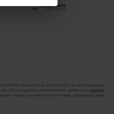
e schriftelijke toestemming, over te nemen, te vermenigvuldigen
 op alle met ons gesloten overeenkomsten gelden onze
garantie,
iezen worden naar beste weten verstrekt, toepassing is altijd