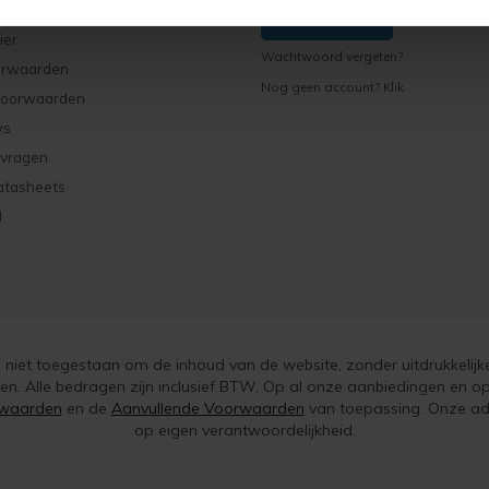
e
Inloggen
ier
Wachtwoord vergeten?
orwaarden
Nog geen account? Klik
voorwaarden
ws
 vragen
atasheets
d
is niet toegestaan om de inhoud van de website, zonder uitdrukkelijk
ken. Alle bedragen zijn inclusief BTW. Op al onze aanbiedingen en
waarden
en de
Aanvullende Voorwaarden
van toepassing. Onze adv
op eigen verantwoordelijkheid.