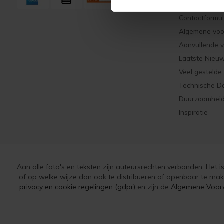
Klantenservic
Contactformul
Algemene vo
Aanvullende 
Laatste Nieu
Veel gestelde
Technische D
Duurzaamhei
Inspiratie
Aan alle foto's en teksten zijn auteursrechten verbonden. Het 
of op welke wijze dan ook te distribueren of openbaar te ma
privacy en cookie regelingen (gdpr)
en zijn de
Algemene Voor