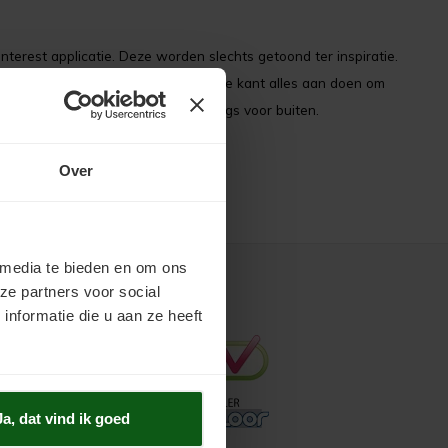
nterest applicatie. Deze worden slechts getoond ter inspiratie.
p Pinterest. Wij zullen er vanuit onze kant alles aan doen om
ecialist biedt duurzame vloercoatings voor buiten.
Over
 media te bieden en om ons
ze partners voor social
Keurmerken
nformatie die u aan ze heeft
Ja, dat vind ik goed