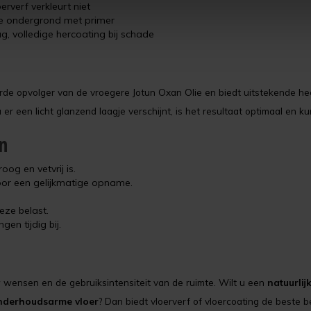
erverf verkleurt niet
e ondergrond met primer
g, volledige hercoating bij schade
terde opvolger van de vroegere Jotun Oxan Olie en biedt uitstekende h
er een licht glanzend laagje verschijnt, is het resultaat optimaal en 
n
og en vetvrij is.
or een gelijkmatige opname.
eze belast.
en tijdig bij.
w wensen en de gebruiksintensiteit van de ruimte. Wilt u een
natuurlij
onderhoudsarme vloer
? Dan biedt vloerverf of vloercoating de beste 