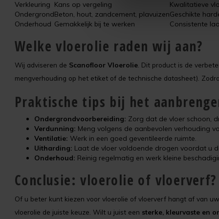
Verkleuring
Kans op vergeling
Kwalitatieve vlo
Ondergrond
Beton, hout, zandcement, plavuizen
Geschikte hard
Onderhoud
Gemakkelijk bij te werken
Consistente laa
Welke vloerolie raden wij aan?
Wij adviseren de
Scanofloor Vloerolie
. Dit product is de verbe
mengverhouding op het etiket of de technische datasheet). Zodra 
Praktische tips bij het aanbrenge
Ondergrondvoorbereiding:
Zorg dat de vloer schoon, dro
Verdunning:
Meng volgens de aanbevolen verhouding vo
Ventilatie:
Werk in een goed geventileerde ruimte.
Uitharding:
Laat de vloer voldoende drogen voordat u d
Onderhoud:
Reinig regelmatig en werk kleine beschadiging
Conclusie: vloerolie of vloerverf?
Of u beter kunt kiezen voor vloerolie of vloerverf hangt af van u
vloerolie de juiste keuze. Wilt u juist een
sterke, kleurvaste en 