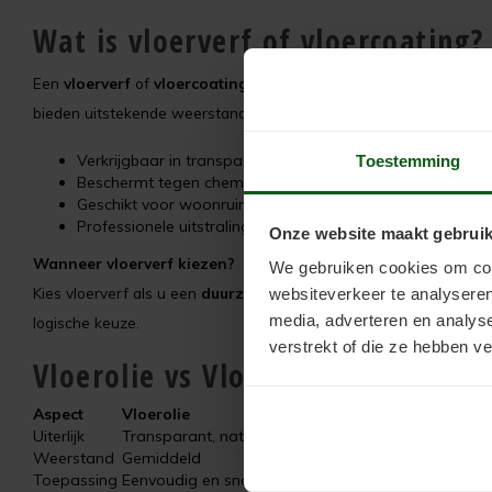
Wat is vloerverf of vloercoating?
Een
vloerverf
of
vloercoating
is een verflaag die de vloer besche
bieden uitstekende weerstand tegen slijtage en chemicaliën. Vee
Verkrijgbaar in transparante en dekkende varianten
Toestemming
Beschermt tegen chemicaliën, vocht en mechanische bela
Geschikt voor woonruimtes, winkels, garages en werkpla
Professionele uitstraling met kleur- en glansopties
Onze website maakt gebruik
Wanneer vloerverf kiezen?
We gebruiken cookies om cont
Kies vloerverf als u een
duurzame en onderhoudsvriendelijke 
websiteverkeer te analyseren
media, adverteren en analys
logische keuze.
verstrekt of die ze hebben v
Vloerolie vs Vloerverf: de belangr
Aspect
Vloerolie
Vloerverf / Vl
Uiterlijk
Transparant, natuurlijke look
Dekkend of tran
Weerstand
Gemiddeld
Zeer hoog (slij
Toepassing
Eenvoudig en snel
Meerdere lagen