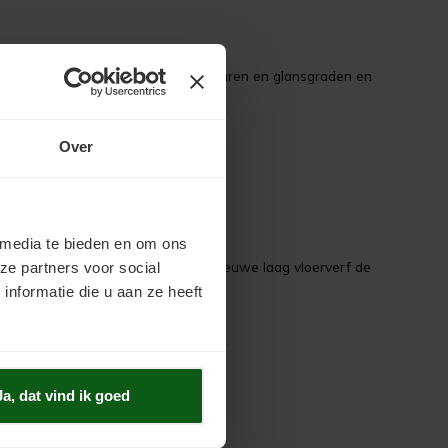
ijn verkrijgbaar in verschillende kleuren en glansgraden en
voor een sterke en duurzame laag.
Over
 media te bieden en om ons
 de vloer eerder is geverfd, is een nieuwe laag vloerverf de
ze partners voor social
nformatie die u aan ze heeft
Ja, dat vind ik goed