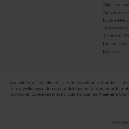
Algemene vo
Aanvullende 
Laatste Nieu
Veel gestelde
Technische D
Duurzaamhei
Inspiratie
Aan alle foto's en teksten zijn auteursrechten verbonden. Het 
of op welke wijze dan ook te distribueren of openbaar te ma
privacy en cookie regelingen (gdpr)
en zijn de
Algemene Voor
Randsta