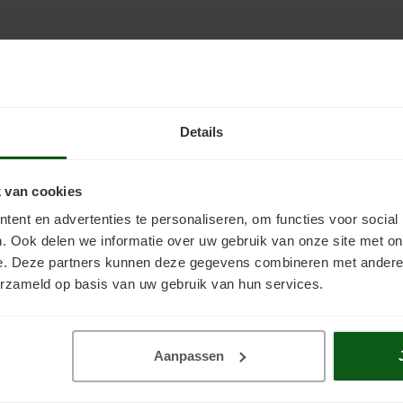
rmt en tegelijk een strakke, moderne uitstraling geeft. Deze coatings z
l vloerverven bevatten bijvoorbeeld
polyurethaan
of
epoxy
, wat zorgt 
Details
sting
atsen
 van cookies
ent en advertenties te personaliseren, om functies voor social
vloerafwerking
wilt, of als de ruimte intensief wordt gebruikt. Ook als
. Ook delen we informatie over uw gebruik van onze site met on
e. Deze partners kunnen deze gegevens combineren met andere i
erzameld op basis van uw gebruik van hun services.
ijkste verschillen
oercoating
Aanpassen
sparant, keuze uit kleuren
tvast en chemisch resistent)
 en technische voorbereiding