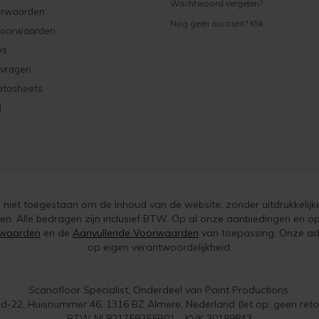
Wachtwoord vergeten?
orwaarden
Nog geen account? Klik
voorwaarden
ws
 vragen
atasheets
d
is niet toegestaan om de inhoud van de website, zonder uitdrukkelijk
ken. Alle bedragen zijn inclusief BTW. Op al onze aanbiedingen en
waarden
en de
Aanvullende Voorwaarden
van toepassing. Onze adv
op eigen verantwoordelijkheid.
Scanofloor Specialist, Onderdeel van Paint Productions.
d-22, Huisnummer 46, 1316 BZ Almere, Nederland (let op: geen reto
BTW NL821759255B01 - KVK 30189843