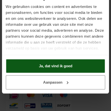
Scanofloor Vloerverf in alle kleuren
Uniprimer
Laminaatvloer verven
We gebruiken cookies om content en advertenties te
personaliseren, om functies voor social media te bieden
Vloersealer
Linoleumvloer verven
en om ons websiteverkeer te analyseren. Ook delen we
Als we dit vertalen naar vloerverf, is het goed om te weten dat houten
informatie over uw gebruik van onze site met onze
Colourcoat 1K
Natuursteen verven
vloeren ook prima zijn te verven met de producten van Scanofloor. Met
partners voor social media, adverteren en analyse. Deze
belijningsverf zijn speelse patronen aan te brengen. En natuurlijk kunt u
partners kunnen deze gegevens combineren met andere
Colourcoat 2K
Nieuwbouw vloer verven
alle trendkleuren van 2018 ook terugvinden in de kleuren vloerverf van
informatie die u aan ze heeft verstrekt of die ze hebben
Scanofloor. Bent u niet bekend met onze kleuren, ga dan snel naar
verzameld op basis van uw gebruik van hun services.
onze kleurenwaaiers
.
Clearcoat 2K
PVC vloer verven
Cleaner
Stenen vloer verven
Ja, dat vind ik goed
Kunststofstripper
Tegelvloer verven
Aanpassen
Betaalmethoden
Epoxy Plamuur 2K
Vinylvloer verven
Woonkamervloer verven