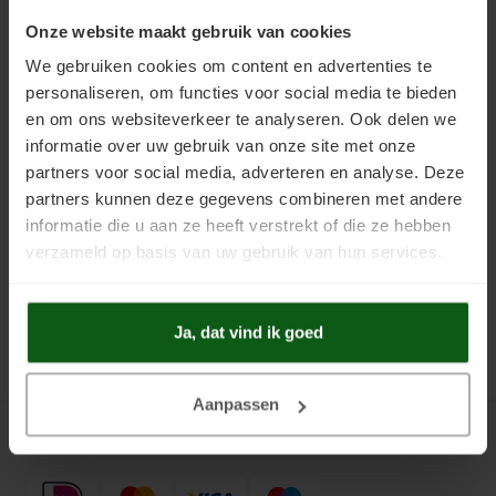
Uniprimer
Laminaatvloer verven
Daarnaast kunnen anhydrietvloeren worden beschermd door het
Onze website maakt gebruik van cookies
leggen van vloerbedekking zoals tapijt, laminaat of linoleum. Dit zijn
We gebruiken cookies om content en advertenties te
Vloersealer
Linoleumvloer verven
duurdere oplossingen dan vloerverf. Het is altijd mogelijk om eerst te
personaliseren, om functies voor social media te bieden
kiezen voor vloerverf en dan na een aantal jaren alsnog op een andere
en om ons websiteverkeer te analyseren. Ook delen we
Colourcoat 1K
Natuursteen verven
soort vloerbedekking over te schakelen. Ook kan vloerverf
informatie over uw gebruik van onze site met onze
overgeschilderd worden in een andere kleur.
partners voor social media, adverteren en analyse. Deze
Colourcoat 2K
Nieuwbouw vloer verven
partners kunnen deze gegevens combineren met andere
Welke keuze u ook maakt, laat anhydriet nooit onbeschermd.
informatie die u aan ze heeft verstrekt of die ze hebben
Scanofloor Specialist adviseert u graag over de keuze van vloerverf.
Clearcoat 2K
PVC vloer verven
verzameld op basis van uw gebruik van hun services.
Gewoon even bellen naar (+31) 06 - 823 017 45.
Cleaner
Stenen vloer verven
Ja, dat vind ik goed
Kunststofstripper
Tegelvloer verven
Epoxy Plamuur 2K
Vinylvloer verven
Aanpassen
Woonkamervloer verven
Betaalmethoden