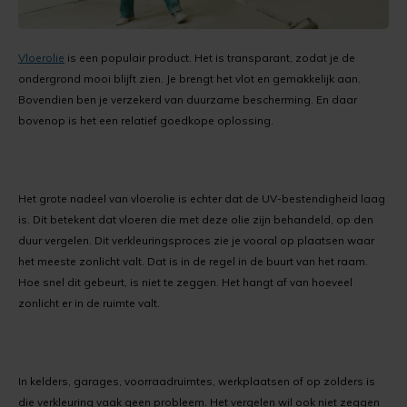
Kunststofcoat
Cementdekvloer verven
Verwijderen
Cementdekvloer met vloerverwarming verven
Vloerolie
is een populair product. Het is transparant, zodat je de
Laminaatcoat
Egalinevloer verven
Verwerken
Natuursteen tegels verven
ondergrond mooi blijft zien. Je brengt het vlot en gemakkelijk aan.
Bovendien ben je verzekerd van duurzame bescherming. En daar
Linoleumcoat
Garagevloer verven
Bestendigheid
Laminaatvloer verven met kunststofcoat
bovenop is het een relatief goedkope oplossing.
Pre Dekverf
Gietvloer verven
Benodigdheden
Cementdekvloer opgeknapt in Leeuwarden
Het grote nadeel van vloerolie is echter dat de UV-bestendigheid laag
PVC-Coat
Granietvloer verven
Problemen Voorkomen
Garagevloer verven met vloerverf
is. Dit betekent dat vloeren die met deze olie zijn behandeld, op den
duur vergelen. Dit verkleuringsproces zie je vooral op plaatsen waar
Vinylcoat
Grindvloer verven
Veiligheidsinformatie
het meeste zonlicht valt. Dat is in de regel in de buurt van het raam.
Hoe snel dit gebeurt, is niet te zeggen. Het hangt af van hoeveel
Woonkamercoat
Kunststofvloer verven
zonlicht er in de ruimte valt.
Clearprimer
Keldervloer verven
Tegelprimer
Keukenvloer verven
In kelders, garages, voorraadruimtes, werkplaatsen of op zolders is
die verkleuring vaak geen probleem. Het vergelen wil ook niet zeggen