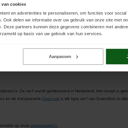
 van cookies
ent en advertenties te personaliseren, om functies voor social
. Ook delen we informatie over uw gebruik van onze site met on
e. Deze partners kunnen deze gegevens combineren met andere i
erzameld op basis van uw gebruik van hun services.
 Daarmee kan een deel van de vloer worden afgebakend en een loop- of 
Aanpassen
lijtvast is. De verf wordt gefabriceerd in Nederland. Het recept is geïn
ers en de transparante
Clearcoat
is elk type verf van Scanofloor in al
nformatie op onze
adviespagina's
.