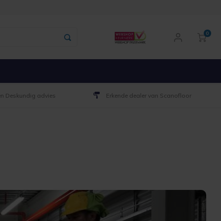
0
 en Deskundig advies
Erkende dealer van Scanofloor