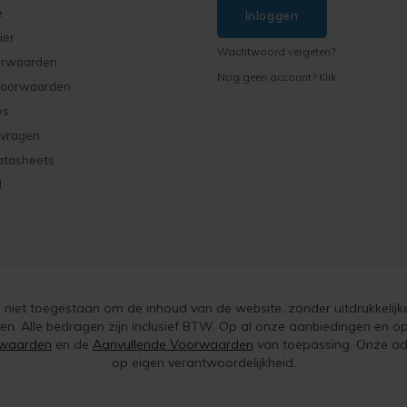
e
Inloggen
ier
Wachtwoord vergeten?
orwaarden
Nog geen account? Klik
voorwaarden
ws
 vragen
atasheets
d
is niet toegestaan om de inhoud van de website, zonder uitdrukkelijk
ken. Alle bedragen zijn inclusief BTW. Op al onze aanbiedingen en
waarden
en de
Aanvullende Voorwaarden
van toepassing. Onze adv
op eigen verantwoordelijkheid.