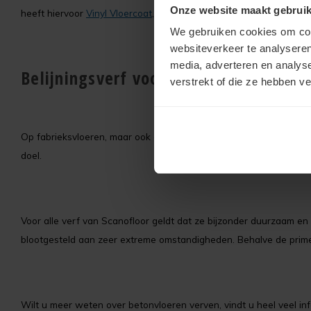
Onze website maakt gebruik
heeft hiervoor
Vinyl Vloercoat
, een verf die uniek is in zijn soort.
We gebruiken cookies om cont
websiteverkeer te analyseren
media, adverteren en analys
Belijningsverf voor bedrijfsvloeren
verstrekt of die ze hebben v
Op fabrieksvloeren, maar ook elders is belijning onontbeerlijk.
doel.
Voor alle verf van Scanofloor geldt dat ze bijzonder duurzaam en s
blootgesteld aan zeer extreme omstandigheden. Behalve de prim
Wilt u meer weten over betonvloeren verven, vindt u heel veel i