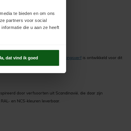
 media te bieden en om ons
ze partners voor social
nformatie die u aan ze heeft
rijrichting worden aangegeven.
Belijningsverf
is ontwikkeld voor dit
Ja, dat vind ik goed
spireerd door verfsoorten uit Scandinavië, die daar zijn
le RAL- en NCS-kleuren leverbaar.