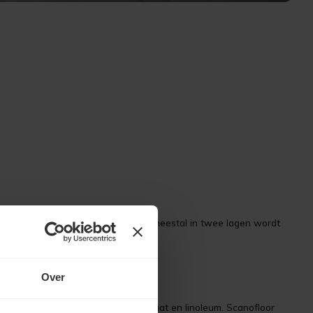
vliegtuighangars. Pre Dekverf, die meestal in twee lagen wordt
Over
kantoren zien we ook geregeld laminaat en linoleum. Scanofloor