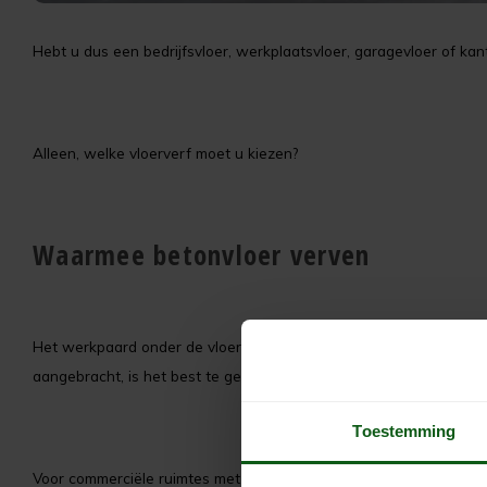
Hebt u dus een bedrijfsvloer, werkplaatsvloer, garagevloer of kan
Alleen, welke vloerverf moet u kiezen?
Waarmee betonvloer verven
Het werkpaard onder de vloerverf is
Pre Dekverf
. Deze komen we 
aangebracht, is het best te gebruiken in combinatie met
Uniprime
Toestemming
Voor commerciële ruimtes met vloerverwarming adviseren we
Cle