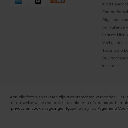
Klantenservic
Contactformul
Algemene vo
Aanvullende 
Laatste Nieu
Veel gestelde
Technische D
Duurzaamhei
Inspiratie
Aan alle foto's en teksten zijn auteursrechten verbonden. Het 
of op welke wijze dan ook te distribueren of openbaar te ma
privacy en cookie regelingen (gdpr)
en zijn de
Algemene Voor