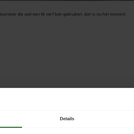
toorvloer die wel een lik verf kan gebruiken, dan is nu het moment.
veel in bedrijven tegen, of het nu gaat om fabrieken, autogarages of 
r
, het voorstrijkmiddel dat een perfecte hechting garandeert.
Details
arprimer
en voor de afwerking twee lagen
Colourcoat
. In winkels en 