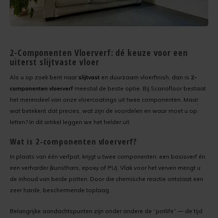
Kunststofcoat
Cementdekvloer verven
Verwijderen
Cementdekvloer met vloerverwarming verven
Laminaatcoat
Egalinevloer verven
Verwerken
Natuursteen tegels verven
2-Componenten Vloerverf: dé keuze voor een
uiterst slijtvaste vloer
Linoleumcoat
Garagevloer verven
Bestendigheid
Laminaatvloer verven met kunststofcoat
Als u op zoek bent naar
slijtvast
en duurzaam vloerfinish, dan is
2-
Pre Dekverf
Gietvloer verven
Benodigdheden
Cementdekvloer opgeknapt in Leeuwarden
componenten vloerverf
meestal de beste optie. Bij Scanofloor bestaat
het merendeel van onze vloercoatings uit twee componenten. Maar
PVC-Coat
Granietvloer verven
Problemen Voorkomen
Garagevloer verven met vloerverf
wat betekent dat precies, wat zijn de voordelen en waar moet u op
letten? In dit artikel leggen we het helder uit.
Vinylcoat
Grindvloer verven
Veiligheidsinformatie
Wat is 2-componenten vloerverf?
Woonkamercoat
Kunststofvloer verven
In plaats van één verfpot, krijgt u twee componenten: een basisverf én
een verharder (kunst­hars, epoxy of PU). Vlak voor het verven mengt u
Clearprimer
Keldervloer verven
de inhoud van beide potten. Door die chemische reactie ontstaat een
zeer harde, beschermende toplaag.
Tegelprimer
Keukenvloer verven
Belangrijke aandachtspunten zijn onder andere de “potlife” — de tijd