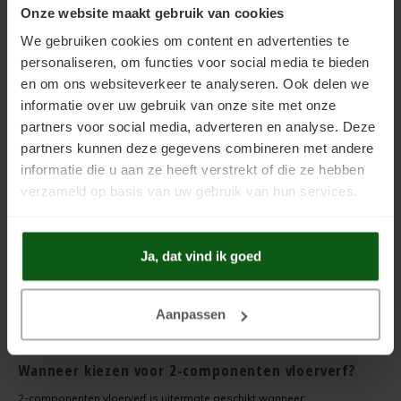
resistentie
vloeistoffen zeer goed
Onze website maakt gebruik van cookies
prestatie betekenen
bestand
Ook in dekkende
Meerdere lagen vereist,
We gebruiken cookies om content en advertenties te
Kleur &
kleurvarianten leverbaar,
en precisie bij het
uitstraling
personaliseren, om functies voor social media te bieden
strak & modern resultaat
aanbrengen
Zeer geschikt voor
en om ons websiteverkeer te analyseren. Ook delen we
Technischer proces dan 1-
Toepassing
bedrijfsvloeren, garages,
component verf
informatie over uw gebruik van onze site met onze
werkplaatsen, showrooms
partners voor social media, adverteren en analyse. Deze
Toepassing & tips bij gebruik
partners kunnen deze gegevens combineren met andere
informatie die u aan ze heeft verstrekt of die ze hebben
Ondergrond voorbehandelen
: De vloer moet schoon, droog en
vetvrij zijn.
verzameld op basis van uw gebruik van hun services.
Precisiemenging
: Meng in de juiste verhouding (volg de
technische datasheet).
Verwerking binnen potlife
: Werk de verf uit binnen de tijd dat
het mengsel verwerkbaar is.
Ja, dat vind ik goed
Droogtijd & nazorg
: De vloer kan vaak na 1 dag belopen
worden, maar pas op volle sterkte na 5–7 dagen.
Veiligheid & opslag
: Sluit gemengde verfblikken niet af
(explosierisico).
Aanpassen
Herstel & onderhoud
: Kleine beschadigingen kunnen vaak
lokaal bijgewerkt worden.
Wanneer kiezen voor 2-componenten vloerverf?
2-componenten vloerverf is uitermate geschikt wanneer: