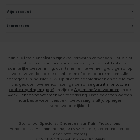
Mijn account
Keurmerken
Aan alle foto's en teksten zijn auteursrechten verbonden. Het is niet
toegestaan om de inhoud van de website, zonder uitdrukkelijke
schriftelijke toestemming, over te nemen, te vermenigvuldigen of op
welke wijze dan ook te distribueren of openbaar te maken. Alle
bedragen zijn inclusief BTW. Op al onze aanbiedingen en op alle met
ons gesloten overeenkomsten gelden onze
garantie, privacy en
cookie regelingen (gdpr)
en zijn de
Algemene Voorwaarden
en de
Aanvullende Voorwaarden
van toepassing. Onze adviezen worden
naar beste weten verstrekt, toepassing is altijd op eigen
verantwoordelijkheid.
Scanofloor Specialist, Onderdeel van Paint Productions.
Randstad-22, Huisnummer 46, 1316 BZ Almere, Nederland (let op:
geen retouradres)
BTW NL821759255B01 - KVK 30189843