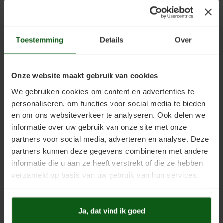
vinyl, pvc en waterbestendige
Uniprimer
Laminaatvloer verven
vloeren.
€27,50
€62,10
Incl. btw
Incl. btw
Vloersealer
Linoleumvloer verven
Prijs vanaf:
€0,20
/
m2
Prijs vanaf:
€4,15
/
m2
Toestemming
Details
Over
Colourcoat 1K
Natuursteen verven
Onze website maakt gebruik van cookies
Colourcoat 2K
Nieuwbouw vloer verven
We gebruiken cookies om content en advertenties te
Clearcoat 2K
PVC vloer verven
personaliseren, om functies voor social media te bieden
en om ons websiteverkeer te analyseren. Ook delen we
Cleaner
Stenen vloer verven
informatie over uw gebruik van onze site met onze
partners voor social media, adverteren en analyse. Deze
Linoleumcoat
PVC-Coat
Kunststofstripper
Tegelvloer verven
partners kunnen deze gegevens combineren met andere
Slijtvaste coating speciaal
Slijtvaste coating speciaal
ontwikkeld voor Linoleumvloeren.
ontwikkeld voor PVC-vloeren.
informatie die u aan ze heeft verstrekt of die ze hebben
Epoxy Plamuur 2K
Vinylvloer verven
verzameld op basis van uw gebruik van hun services.
€62,10
€56,60
Incl. btw
Incl. btw
Prijs vanaf:
€4,15
/
m2
Prijs vanaf:
€4,15
/
m2
Woonkamervloer verven
Ja, dat vind ik goed