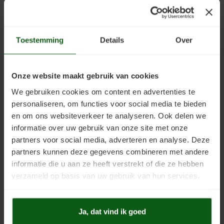
vinyl, pvc en waterbestendige
Uniprimer
Laminaatvloer verven
vloeren.
€27,50
€62,10
Incl. btw
Incl. btw
Vloersealer
Linoleumvloer verven
Prijs vanaf:
€0,20
/
m2
Prijs vanaf:
€4,15
/
m2
Toestemming
Details
Over
Colourcoat 1K
Natuursteen verven
Onze website maakt gebruik van cookies
Colourcoat 2K
Nieuwbouw vloer verven
We gebruiken cookies om content en advertenties te
Clearcoat 2K
PVC vloer verven
personaliseren, om functies voor social media te bieden
en om ons websiteverkeer te analyseren. Ook delen we
Cleaner
Stenen vloer verven
informatie over uw gebruik van onze site met onze
partners voor social media, adverteren en analyse. Deze
Linoleumcoat
PVC-Coat
Kunststofstripper
Tegelvloer verven
partners kunnen deze gegevens combineren met andere
Slijtvaste coating speciaal
Slijtvaste coating speciaal
ontwikkeld voor Linoleumvloeren.
ontwikkeld voor PVC-vloeren.
informatie die u aan ze heeft verstrekt of die ze hebben
Epoxy Plamuur 2K
Vinylvloer verven
verzameld op basis van uw gebruik van hun services.
€62,10
€56,60
Incl. btw
Incl. btw
Prijs vanaf:
€4,15
/
m2
Prijs vanaf:
€4,15
/
m2
Woonkamervloer verven
Ja, dat vind ik goed