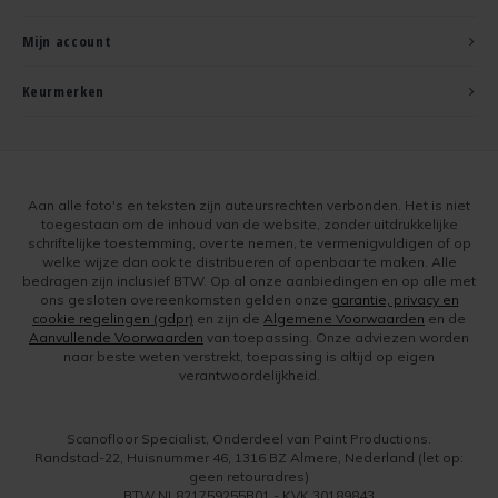
Mijn account
Keurmerken
Aan alle foto's en teksten zijn auteursrechten verbonden. Het is niet
toegestaan om de inhoud van de website, zonder uitdrukkelijke
schriftelijke toestemming, over te nemen, te vermenigvuldigen of op
welke wijze dan ook te distribueren of openbaar te maken. Alle
bedragen zijn inclusief BTW. Op al onze aanbiedingen en op alle met
ons gesloten overeenkomsten gelden onze
garantie, privacy en
cookie regelingen (gdpr)
en zijn de
Algemene Voorwaarden
en de
Aanvullende Voorwaarden
van toepassing. Onze adviezen worden
naar beste weten verstrekt, toepassing is altijd op eigen
verantwoordelijkheid.
Scanofloor Specialist, Onderdeel van Paint Productions.
Randstad-22, Huisnummer 46, 1316 BZ Almere, Nederland (let op:
geen retouradres)
BTW NL821759255B01 - KVK 30189843