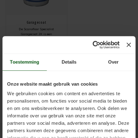
Kunststofcoat
Cementdekvloer verven
Verwijderen
Cementdekvloer met vloerverwarming verven
Garagecoat
Laminaatcoat
Egalinevloer verven
Verwerken
Natuursteen tegels verven
De Scanofloor Specialist
Garagecoat 2K is een
Linoleumcoat
Garagevloer verven
Bestendigheid
Laminaatvloer verven met kunststofcoat
professionele, watergedragen 2-
componenten epoxy coating. Deze
€58,30
hoogwaardige vloercoating is
Incl. btw
Pre Dekverf
Gietvloer verven
Benodigdheden
Cementdekvloer opgeknapt in Leeuwarden
ideaal voor garages, werkplaatsen
Prijs vanaf:
€4,36
/
m2
en andere ruimtes die intensief
Toestemming
Details
Over
worden belast. Dankzij de
PVC-Coat
Granietvloer verven
Problemen Voorkomen
Garagevloer verven met vloerverf
oplosmiddelvrije formule
Vinylcoat
Grindvloer verven
Veiligheidsinformatie
Onze website maakt gebruik van cookies
We gebruiken cookies om content en advertenties te
Woonkamercoat
Kunststofvloer verven
personaliseren, om functies voor social media te bieden
en om ons websiteverkeer te analyseren. Ook delen we
Clearprimer
Keldervloer verven
informatie over uw gebruik van onze site met onze
partners voor social media, adverteren en analyse. Deze
Tegelprimer
Keukenvloer verven
partners kunnen deze gegevens combineren met andere
Betaalmethoden
informatie die u aan ze heeft verstrekt of die ze hebben