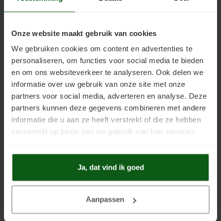
Kunststofcoat
Cementdekvloer verven
Verwijderen
Cementdekvloer met vloerverwarming verven
Betaalmethoden
Onze website maakt gebruik van cookies
Laminaatcoat
Egalinevloer verven
Verwerken
Natuursteen tegels verven
We gebruiken cookies om content en advertenties te
personaliseren, om functies voor social media te bieden
Linoleumcoat
Garagevloer verven
Bestendigheid
Laminaatvloer verven met kunststofcoat
en om ons websiteverkeer te analyseren. Ook delen we
informatie over uw gebruik van onze site met onze
Pre Dekverf
Gietvloer verven
Benodigdheden
Cementdekvloer opgeknapt in Leeuwarden
partners voor social media, adverteren en analyse. Deze
partners kunnen deze gegevens combineren met andere
PVC-Coat
Granietvloer verven
Problemen Voorkomen
Garagevloer verven met vloerverf
Bestellen
informatie die u aan ze heeft verstrekt of die ze hebben
verzameld op basis van uw gebruik van hun services.
Vinylcoat
Grindvloer verven
Veiligheidsinformatie
Support
Mijn account
Woonkamercoat
Kunststofvloer verven
Ja, dat vind ik goed
Keurmerken
Clearprimer
Keldervloer verven
Aanpassen
Tegelprimer
Keukenvloer verven