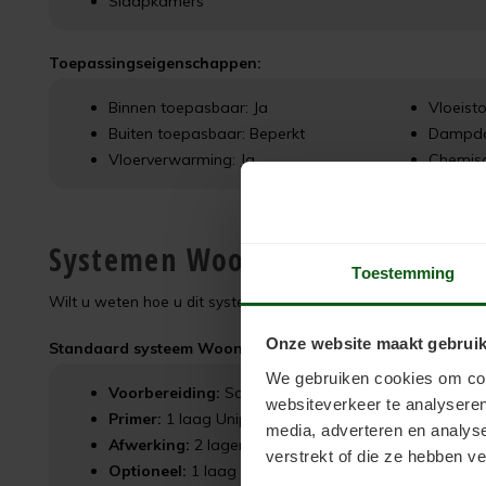
Slaapkamers
Toepassingseigenschappen:
Binnen toepasbaar: Ja
Vloeisto
Buiten toepasbaar: Beperkt
Dampdo
Vloerverwarming: Ja
Chemisc
Systemen Woonkamercoat
Toestemming
Wilt u weten hoe u dit systeem toepast op uw vloer? Zoek hie
Onze website maakt gebruik
Standaard systeem Woonkamercoat:
We gebruiken cookies om cont
Voorbereiding:
Scanofloor Cleaner (indien nodig)
websiteverkeer te analyseren
Primer:
1 laag Uniprimer
media, adverteren en analys
Afwerking:
2 lagen Woonkamercoat
verstrekt of die ze hebben v
Optioneel:
1 laag Clearcoat 2K voor extra bescherm