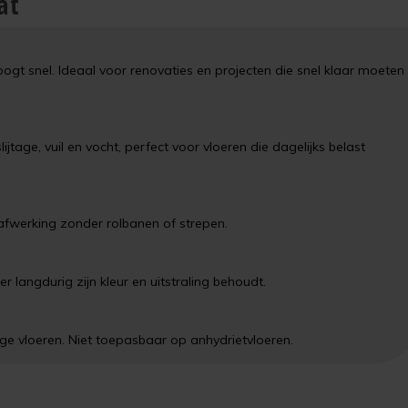
at
t snel. Ideaal voor renovaties en projecten die snel klaar moeten
tage, vuil en vocht, perfect voor vloeren die dagelijks belast
 afwerking zonder rolbanen of strepen.
r langdurig zijn kleur en uitstraling behoudt.
ige vloeren. Niet toepasbaar op anhydrietvloeren.