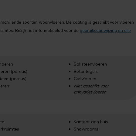
chillende soorten woonvloeren. De coating is geschikt voor vloeren
imtes. Bekijk het informatieblad voor de
gebruiksaanwijzing en alle
vloeren
Baksteenvloeren
oeren (poreus)
Betontegels
teen (poreus)
Gietvloeren
oeren
Niet geschikt voor
anhydrietvloeren
ree
Kantoor aan huis
rkruimtes
Showrooms