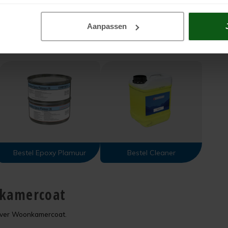
Aanpassen
Bestel Epoxy Plamuur
Bestel Cleaner
nkamercoat
over Woonkamercoat.