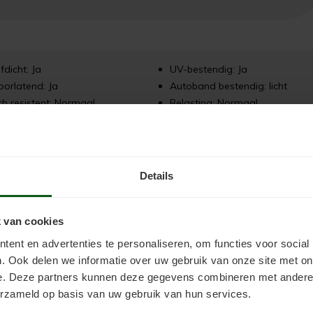
fdicht: Ja
UV-bestendig: Ja
orlatend: Ja
Autoband bestendig: licht
h resistent: Normaal
Belasting: Normaal
Details
r op ondergrond en vind de
werkwijzer voor uw type vloer
.
 van cookies
ent en advertenties te personaliseren, om functies voor social
. Ook delen we informatie over uw gebruik van onze site met on
e. Deze partners kunnen deze gegevens combineren met andere i
erzameld op basis van uw gebruik van hun services.
ing