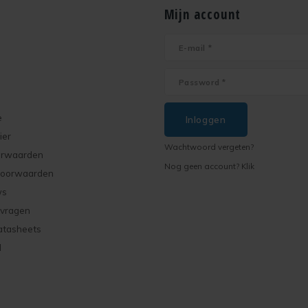
Mijn account
e
Inloggen
ier
Wachtwoord vergeten?
orwaarden
Nog geen account? Klik
voorwaarden
ws
 vragen
atasheets
d