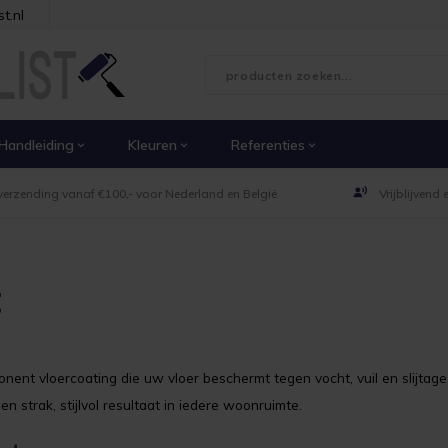
t.nl
Handleiding
Kleuren
Referenties
verzending vanaf €100,- voor Nederland en België
Vrijblijvend
t
ent vloercoating die uw vloer beschermt tegen vocht, vuil en slijtage
 strak, stijlvol resultaat in iedere woonruimte.