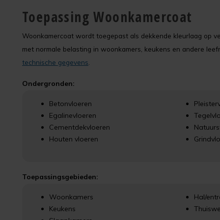
Toepassing Woonkamercoat
Woonkamercoat wordt toegepast als dekkende kleurlaag op vers
met normale belasting in woonkamers, keukens en andere leefru
technische gegevens
.
Ondergronden:
Betonvloeren
Pleister
Egalinevloeren
Tegelvl
Cementdekvloeren
Natuurs
Houten vloeren
Grindvl
Toepassingsgebieden:
Woonkamers
Hal/ent
Keukens
Thuiswe