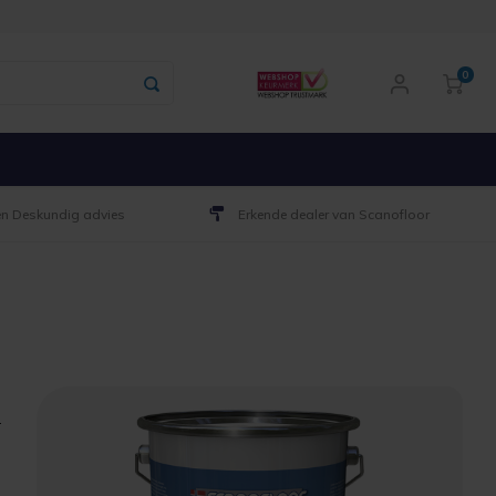
0
 en Deskundig advies
Erkende dealer van Scanofloor
.