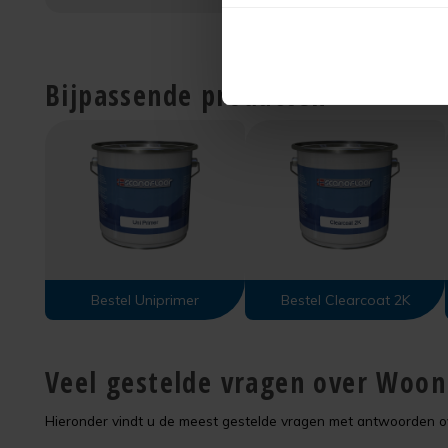
Bijpassende producten
Bestel Uniprimer
Bestel Clearcoat 2K
Veel gestelde vragen over Woo
Hieronder vindt u de meest gestelde vragen met antwoorden 