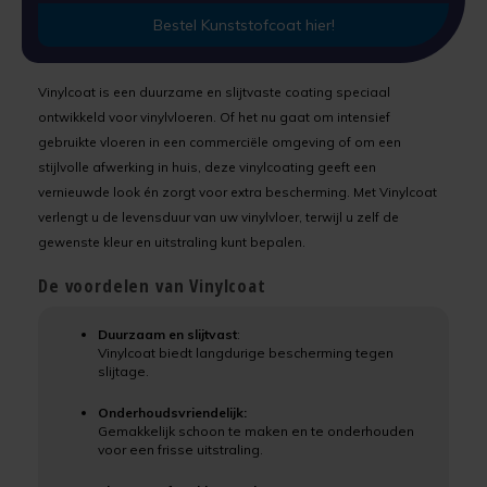
Laminaatvloer verven
Bestel Kunststofcoat hier!
Uniprimer
Linoleumvloer verven
Vinylcoat is een duurzame en slijtvaste coating speciaal
Vloersealer
ontwikkeld voor vinylvloeren. Of het nu gaat om intensief
Natuursteen verven
gebruikte vloeren in een commerciële omgeving of om een
Colourcoat 1K
stijlvolle afwerking in huis, deze vinylcoating geeft een
Nieuwbouw vloer verven
vernieuwde look én zorgt voor extra bescherming. Met Vinylcoat
Colourcoat 2K
verlengt u de levensduur van uw vinylvloer, terwijl u zelf de
PVC vloer verven
gewenste kleur en uitstraling kunt bepalen.
Clearcoat 2K
Stenen vloer verven
De voordelen van Vinylcoat
Cleaner
Tegelvloer verven
Duurzaam en slijtvast
:
Vinylcoat biedt langdurige bescherming tegen
Kunststofstripper
slijtage.
Vinylvloer verven
Epoxy Plamuur 2K
Onderhoudsvriendelijk:
Gemakkelijk schoon te maken en te onderhouden
Woonkamervloer verven
voor een frisse uitstraling.