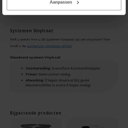
Aanpassen
Belasting: normaal
Systemen Vinylcoat
Wilt u weten hoe u dit systeem toepast op uw vinylvloer? Hier
vindt u de
werkwijzer vinylvloer verven
.
Standaard systeem Vinylcoat
Voorbereiding:
Scanofloor Kunststofstripper
Primer:
Geen primer nodig
Afwerking:
2 lagen Vinylcoat (bij grote
kleurverschillen is soms 3 lagen nodig)
Bijpassende producten