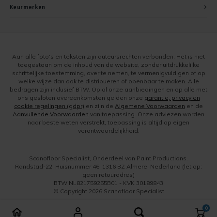
Keurmerken
Aan alle foto's en teksten zijn auteursrechten verbonden. Het is niet
toegestaan om de inhoud van de website, zonder uitdrukkelijke
schriftelijke toestemming, over te nemen, te vermenigvuldigen of op
welke wijze dan ook te distribueren of openbaar te maken. Alle
bedragen zijn inclusief BTW. Op al onze aanbiedingen en op alle met
ons gesloten overeenkomsten gelden onze
garantie, privacy en
cookie regelingen (gdpr)
en zijn de
Algemene Voorwaarden
en de
Aanvullende Voorwaarden
van toepassing. Onze adviezen worden
naar beste weten verstrekt, toepassing is altijd op eigen
verantwoordelijkheid.
Scanofloor Specialist, Onderdeel van Paint Productions.
Randstad-22, Huisnummer 46, 1316 BZ Almere, Nederland (let op:
geen retouradres)
BTW NL821759255B01 - KVK 30189843
© Copyright 2026 Scanofloor Specialist
0
Vergelijk producten
0