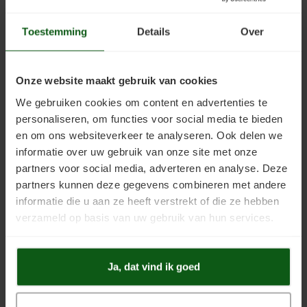
Kantoren
Showrooms
Oplslagruimten
Toestemming
Details
Over
Winkels
Onze website maakt gebruik van cookies
Musea
Expositieruimten
We gebruiken cookies om content en advertenties te
personaliseren, om functies voor social media te bieden
Toepassingseigenschappen:
en om ons websiteverkeer te analyseren. Ook delen we
informatie over uw gebruik van onze site met onze
Buiten toepasbaar: Nee
partners voor social media, adverteren en analyse. Deze
Natte ruimtes: Ja
partners kunnen deze gegevens combineren met andere
Vloerverwarming: Ja
informatie die u aan ze heeft verstrekt of die ze hebben
verzameld op basis van uw gebruik van hun services.
Vloeistofdicht: Ja
Dampdoorlatend: Ja
Chemisch resistent: normaal
Ja, dat vind ik goed
UV-bestendig: Ja
Autoband bestendig: Nee