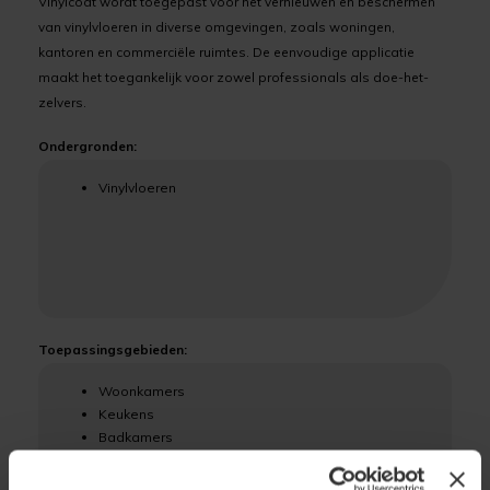
Vinylcoat wordt toegepast voor het vernieuwen en beschermen
van vinylvloeren in diverse omgevingen, zoals woningen,
kantoren en commerciële ruimtes. De eenvoudige applicatie
maakt het toegankelijk voor zowel professionals als doe-het-
zelvers.
Ondergronden:
Vinylvloeren
Toepassingsgebieden:
Woonkamers
Keukens
Badkamers