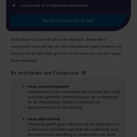
Uniprimer
Laminaatvloer verven
Colourcoat 1K Productinformatieblad
Vloersealer
Linoleumvloer verven
Bestel Colourcoat 1K hier!
Natuursteen verven
Colourcoat 1K
Scanofloor Colourcoat 1K is een slijtvaste, dekkende 1-
component vloerverf die uw vloer beschermt tegen vocht en vuil.
Nieuwbouw vloer verven
Colourcoat 1K dekt zeer goed en vloeit mooi uit voor een super
Colourcoat 2K
strak resultaat.
PVC vloer verven
De voordelen van Colourcoat 1K
Clearcoat 2K
Stenen vloer verven
Cleaner
Hoge vastestofgehalte
Clearprimer is een essentiële eerste laag die zorgt
Tegelvloer verven
voor een optimale hechting tussen de ondergrond
Kunststofstripper
en de afwerklaag. Hierdoor verbetert de
Vinylvloer verven
duurzaamheid van de toplaag.
Epoxy Plamuur 2K
Hoge slijtvastheid
Woonkamervloer verven
Clearcoat geeft geen rolbanen bij het opdrogen en
is daardoor uitermate geschikt als onderlaag voor
een betonlook afwerking in combinatie met onze