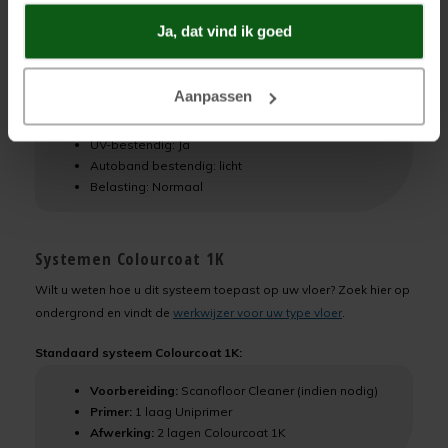
Vloerverwarming: Ja
Ja, dat vind ik goed
Vloeistofdicht: Ja
Dampdoorlatend: Ja
Chemisch resistent: Normaal
Aanpassen
UV-bestendig: Ja
Autoband bestendig: licht
Belasting: Normaal
Systemen Colourcoat 1K
Wilt u weten hoe u dit systeem toepast op uw vloer? Zoek hier op
ondergrond en vindt de
werkwijzer voor uw type vloer
.
Standaard systeem Colourcoat 1K:
Voorbereiding:
Scanofloor Cleaner (indien nodig)
Primer:
1 laag Uniprimer
Afwerking:
2 lagen Colourcoat 1K