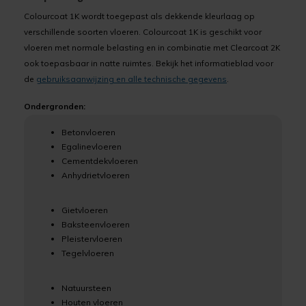
Colourcoat 1K wordt toegepast als dekkende kleurlaag op
verschillende soorten vloeren. Colourcoat 1K is geschikt voor
vloeren met normale belasting en in combinatie met Clearcoat 2K
ook toepasbaar in natte ruimtes. Bekijk het informatieblad voor
de
gebruiksaanwijzing en alle technische gegevens
.
Ondergronden:
Betonvloeren
Egalinevloeren
Cementdekvloeren
Anhydrietvloeren
Gietvloeren
Baksteenvloeren
Pleistervloeren
Tegelvloeren
Natuursteen
Houten vloeren