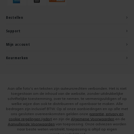
Bestellen
Support
Mijn account
Keurmerken
Aan alle foto's en teksten zijn auteursrechten verbonden. Het is niet
toegestaan om de inhoud van de website, zonder uitdrukkelijke
schriftelijke toestemming, over te nemen, te vermenigvuldigen of op
welke wijze dan ook te distribueren of openbaar te maken. Alle
bedragen zijn inclusief BTW. Op al onze aanbiedingen en op alle met
ons gesloten overeenkomsten gelden onze
garantie, privacy en
cookie regelingen (gdpr)
en zijn de
Algemene Voorwaarden
en de
Aanvullende Voorwaarden
van toepassing. Onze adviezen worden
naar beste weten verstrekt, toepassing is altijd op eigen