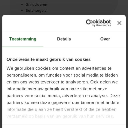
Grindvloeren
Betontegels
Toepassingsgebieden:
Woonkamers
Toestemming
Details
Over
Keukens
Slaapkamers
Onze website maakt gebruik van cookies
Kantoren
We gebruiken cookies om content en advertenties te
Showrooms
personaliseren, om functies voor social media te bieden
en om ons websiteverkeer te analyseren. Ook delen we
Magazijnen
informatie over uw gebruik van onze site met onze
Winkels
partners voor social media, adverteren en analyse. Deze
partners kunnen deze gegevens combineren met andere
Toepassingseigenschappen:
informatie die u aan ze heeft verstrekt of die ze hebben
verzameld op basis van uw gebruik van hun services.
Buiten toepasbaar: Ja
Natte ruimtes: Ja