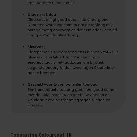
transparante Clearcoat 2K
2 lagen in 1 dag
Clearcoat dringt goed door in de ondergrond.
Daarmee wordt voorkomen dat de toplaag niet
onregelmatig opdroogt en dat er minder vloerverf
nodig is voor de afwerklaag.
Kleurvast
Clearprimer is sneldrogend en is binnen 2 tot 4 uur
alweer overschilderbaar. Voor een mooi
eindresultaat is het raadzaam om bij sterk
zuigende ondergronden twee lagen Clearprimer
aan te brengen.
Geschikt voor 2-componenten toplaag
Een transparante toplaag gaat heel goed samen
met de Colourcoat 1K en geeft uw vloer en de
kleurlaag extra bescherming tegen slijtage en
krassen.
Toepassing Colourcoat 1K