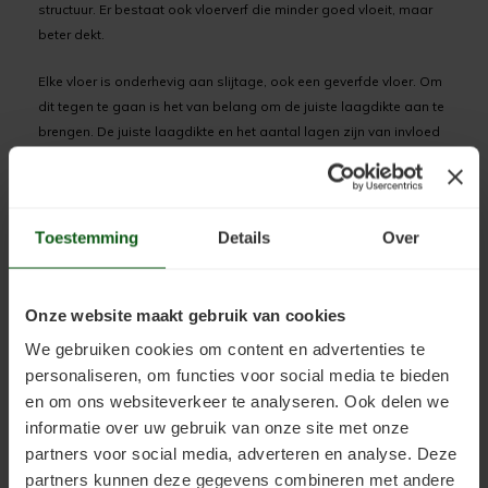
structuur. Er bestaat ook vloerverf die minder goed vloeit, maar
beter dekt.
Elke vloer is onderhevig aan slijtage, ook een geverfde vloer. Om
dit tegen te gaan is het van belang om de juiste laagdikte aan te
brengen. De juiste laagdikte en het aantal lagen zijn van invloed
op de weerstand tegen slijtage. Daarom wordt bijna altijd
geadviseerd minimaal twee lagen aan te brengen.
Toestemming
Details
Over
Verbruik per product
Het is belangrijk het verbruik van vloerverf te kennen. Het verbruik
Onze website maakt gebruik van cookies
vindt u terug in de technische info van het product. Het wordt
We gebruiken cookies om content en advertenties te
meestal uitgedrukt in m2 per kg. Er kan ook over rendement
personaliseren, om functies voor social media te bieden
worden gesproken. Dit is hetzelfde. Dit bepaalt immers hoeveel
en om ons websiteverkeer te analyseren. Ook delen we
vloerverf u nodig hebt. Hieronder vindt u het verbruik van de
informatie over uw gebruik van onze site met onze
producten in ons assortiment:
partners voor social media, adverteren en analyse. Deze
Clearcoat:
ca. 10m2 per kg
partners kunnen deze gegevens combineren met andere