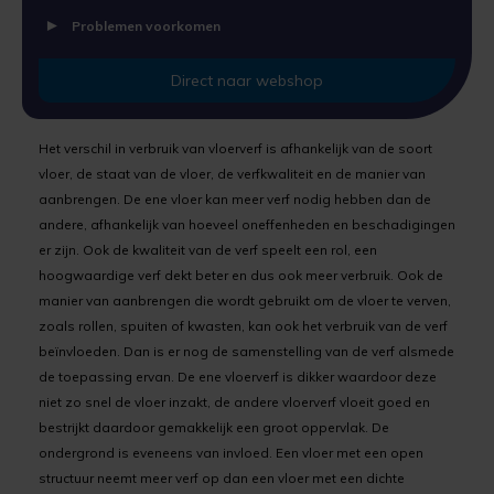
Uniprimer
Laminaatvloer verven
Problemen voorkomen
Vloersealer
Linoleumvloer verven
Direct naar webshop
Colourcoat 1K
Natuursteen verven
Het verschil in verbruik van vloerverf is afhankelijk van de soort
Colourcoat 2K
Nieuwbouw vloer verven
vloer, de staat van de vloer, de verfkwaliteit en de manier van
aanbrengen. De ene vloer kan meer verf nodig hebben dan de
andere, afhankelijk van hoeveel oneffenheden en beschadigingen
Clearcoat 2K
PVC vloer verven
er zijn. Ook de kwaliteit van de verf speelt een rol, een
hoogwaardige verf dekt beter en dus ook meer verbruik. Ook de
Cleaner
Stenen vloer verven
manier van aanbrengen die wordt gebruikt om de vloer te verven,
zoals rollen, spuiten of kwasten, kan ook het verbruik van de verf
Kunststofstripper
Tegelvloer verven
beïnvloeden. Dan is er nog de samenstelling van de verf alsmede
de toepassing ervan. De ene vloerverf is dikker waardoor deze
Epoxy Plamuur 2K
Vinylvloer verven
niet zo snel de vloer inzakt, de andere vloerverf vloeit goed en
bestrijkt daardoor gemakkelijk een groot oppervlak. De
Woonkamervloer verven
ondergrond is eveneens van invloed. Een vloer met een open
structuur neemt meer verf op dan een vloer met een dichte