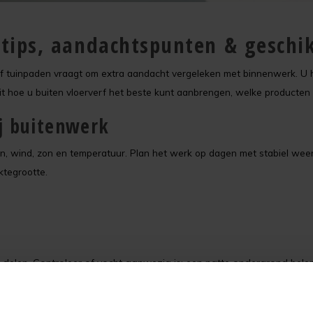
 tips, aandachtspunten & geschi
s of tuinpaden vraagt om extra aandacht vergeleken met binnenwerk. 
p uit hoe u buiten vloerverf het beste kunt aanbrengen, welke producten
j buitenwerk
wind, zon en temperatuur. Plan het werk op dagen met stabiel weer — 
ktegrootte.
se delen. Controleer of vocht aanwezig is; een natte ondergrond bel
is — hiermee verbetert u de hechting.
dat u verder gaat.