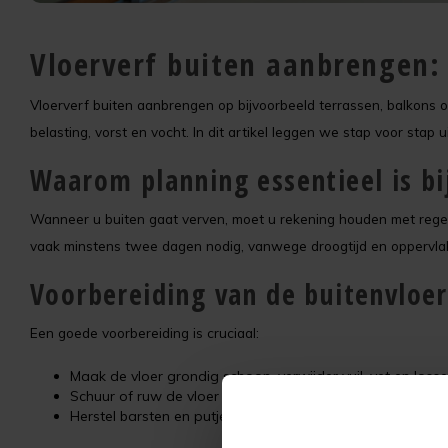
Vloerverf buiten aanbrengen:
Vloerverf buiten aanbrengen op bijvoorbeeld terrassen, balkon
belasting, vorst en vocht. In dit artikel leggen we stap voor sta
Waarom planning essentieel is bi
Wanneer u buiten gaat verven, moet u rekening houden met regen, 
vaak minstens twee dagen nodig, vanwege droogtijd en oppervla
Voorbereiding van de buitenvloer
Een goede voorbereiding is cruciaal:
Maak de vloer grondig schoon, verwijder vuil, vet en los
Schuur of ruw de vloer op indien de ondergrond te glad 
Herstel barsten en putjes met geschikt vulmateriaal voor