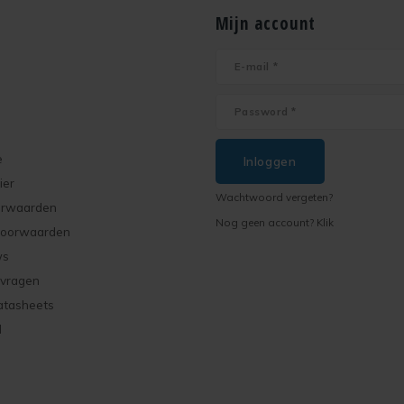
Mijn account
e
Inloggen
ier
Wachtwoord vergeten?
orwaarden
Nog geen account? Klik
voorwaarden
ws
 vragen
atasheets
d