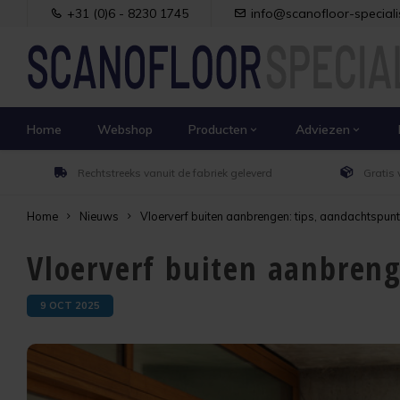
+31 (0)6 - 8230 1745
info@scanofloor-specialis
Home
Webshop
Producten
Adviezen
Rechtstreeks vanuit de fabriek geleverd
Gratis 
Home
Nieuws
Vloerverf buiten aanbrengen: tips, aandachtspun
Vloerverf buiten aanbren
9 OCT 2025