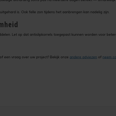
itgehard is. Ook felle zon tijdens het aanbrengen kan nadelig zijn.
amheid
elen. Let op dat antislipkorrels toegepast kunnen worden voor betere
g of een vraag over uw project? Bekijk onze
andere adviezen
of
neem co