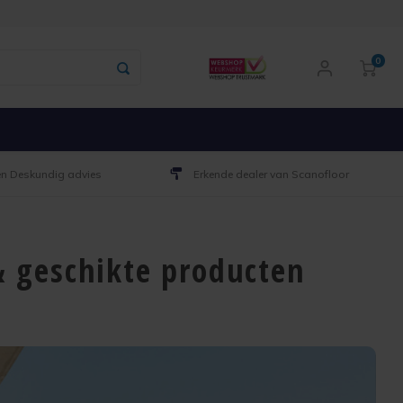
0
 en Deskundig advies
Erkende dealer van Scanofloor
& geschikte producten