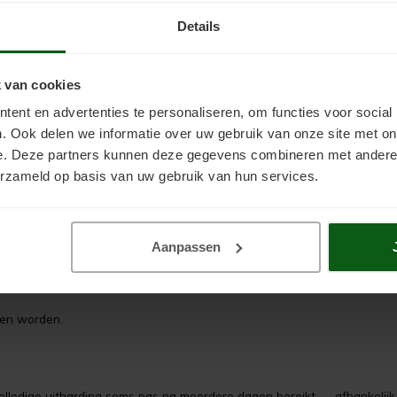
itengebruik
Details
g die bestand zijn tegen uv-straling, vocht en temperatuurschommelinge
 van cookies
ooral op zuigende of gladde ondergronden.
ent en advertenties te personaliseren, om functies voor social
. Ook delen we informatie over uw gebruik van onze site met on
e. Deze partners kunnen deze gegevens combineren met andere i
erzameld op basis van uw gebruik van hun services.
 bij blootstelling aan zonlicht.
nder de ondergrond te verbergen.
Aanpassen
et aanbrengen van de volgende.
omen worden.
 volledige uitharding soms pas na meerdere dagen bereikt — afhankel