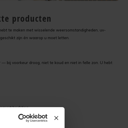
kte producten
U hebt te maken met wisselende weersomstandigheden, uv-
 geschikt zijn én waarop u moet letten.
bij voorkeur droog, niet te koud en niet in felle zon. U hebt
emmert hechting.