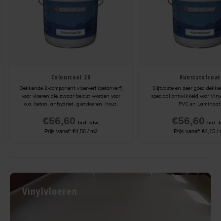
Colourcoat 2K
Kunststofcoat
Dekkende 2-component vloerverf (betonverf)
Slijtvaste en zeer goed dekk
voor vloeren die zwaar belast worden voor
speciaal ontwikkeld voor Viny
o.a. beton, anhydriet, gietvloeren, hout,
PVC en Laminaat
tegels en natuursteen. Slijtvast, waterdicht,
€56,60
€56,60
niet vergelend, hittebestendig, dus ook voor
Incl. btw
Incl. 
vloeren met vloerverwarming.
Prijs vanaf:
€4,56
/
m2
Prijs vanaf:
€4,15
/
Vinylvloeren