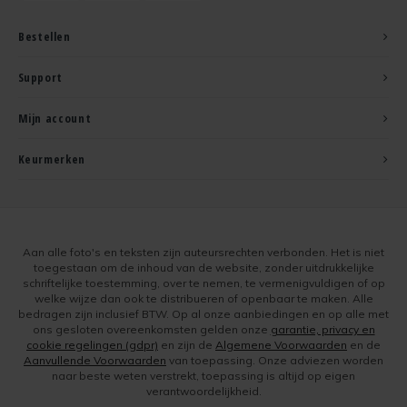
Bestellen
Support
Mijn account
Keurmerken
Aan alle foto's en teksten zijn auteursrechten verbonden. Het is niet
toegestaan om de inhoud van de website, zonder uitdrukkelijke
schriftelijke toestemming, over te nemen, te vermenigvuldigen of op
welke wijze dan ook te distribueren of openbaar te maken. Alle
bedragen zijn inclusief BTW. Op al onze aanbiedingen en op alle met
ons gesloten overeenkomsten gelden onze
garantie, privacy en
cookie regelingen (gdpr)
en zijn de
Algemene Voorwaarden
en de
Aanvullende Voorwaarden
van toepassing. Onze adviezen worden
naar beste weten verstrekt, toepassing is altijd op eigen
verantwoordelijkheid.