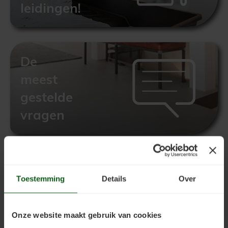
leidingen!
De
meest
gestelde
vragen
Download
Toestemming
Details
Over
de
data-
Onze website maakt gebruik van cookies
sheets