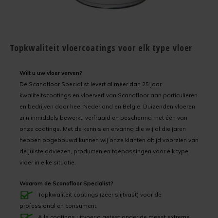
ㅤ
Kunststofcoat
Cementdekvloer verven
Verwijderen
Cementdekvloer met vloerverwarming verven
Laminaatcoat
Egalinevloer verven
Verwerken
Natuursteen tegels verven
Topkwaliteit vloercoatings voor elk type vloer
Linoleumcoat
Garagevloer verven
Bestendigheid
Laminaatvloer verven met kunststofcoat
Wilt u uw vloer verven?
Pre Dekverf
Gietvloer verven
Benodigdheden
Cementdekvloer opgeknapt in Leeuwarden
De Scanofloor Specialist levert al meer dan 25 jaar
kwaliteitscoatings en vloerverf van Scanofloor aan particulieren
en bedrijven door heel Nederland en België. Duizenden vloeren
PVC-Coat
Granietvloer verven
Problemen Voorkomen
Garagevloer verven met vloerverf
zijn inmiddels bewerkt, verfraaid en beschermd met één van
onze coatings. Met de kennis en ervaring die wij al die jaren
Vinylcoat
Grindvloer verven
Veiligheidsinformatie
hebben opgebouwd kunnen wij onze klanten altijd voorzien van
de juiste adviezen, producten en toepassingen voor elk type
Woonkamercoat
Kunststofvloer verven
vloer in elke situatie.
Clearprimer
Keldervloer verven
Waarom de Scanofloor Specialist?
Topkwaliteit coatings (zeer slijtvast) voor de
Tegelprimer
Keukenvloer verven
professional en consument
Alle coatings uitvoerig getest onder de meest extreme