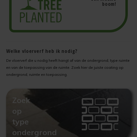
boom!
Welke vloerverf heb ik nodig?
De vloerverf die u nodig heeft hangt af van de ondergrond, type ruimte
en van de toepassing van de ruimte. Zoek hier de juiste coating op
ondergrond, ruimte en toepassing.
Zoek
op
type
ondergrond