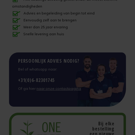
Uniprimer
Laminaatvloer verven
omstandigheden
Advies en begeleiding van begin tot eind
Vloersealer
Linoleumvloer verven
Eenvoudig zelf aan te brengen
Meer dan 25 jaar ervaring
Colourcoat 1K
Natuursteen verven
Snelle levering aan huis
Colourcoat 2K
Nieuwbouw vloer verven
PERSOONLIJK ADVIES NODIG?
Clearcoat 2K
PVC vloer verven
Bel of whatsapp naar:
Cleaner
Stenen vloer verven
+31(0)6-82301745
Of ga hier
naar onze contactpagina
Kunststofstripper
Tegelvloer verven
Epoxy Plamuur 2K
Vinylvloer verven
Woonkamervloer verven
Bij elke
bestelling
een nieuwe