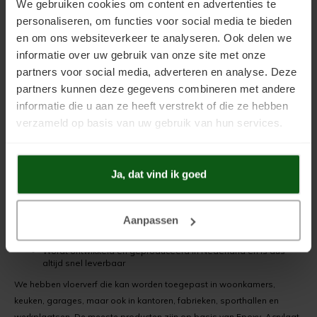
We gebruiken cookies om content en advertenties te
personaliseren, om functies voor social media te bieden
en om ons websiteverkeer te analyseren. Ook delen we
informatie over uw gebruik van onze site met onze
partners voor social media, adverteren en analyse. Deze
Topkwaliteit verf voor alle type vloeren.
partners kunnen deze gegevens combineren met andere
Voordelen en eigenschappen Scanofloor vloerverf:
informatie die u aan ze heeft verstrekt of die ze hebben
verzameld op basis van uw gebruik van hun services.
Hoogste kwaliteit betonverf (zeer slijtvast)
Zeer hoge chemisch resistente coatings leverbaar
Specialist in kunststofcoat, de enige echte laminaatverf,
vinylverf en vloerverf voor linoleum en pvc die goed hecht en
Ja, dat vind ik goed
lang meegaat
Alle coatings zijn getest onder de meest extreme
omstandigheden
Primers (grondverf) voor alle vloertypen
Aanpassen
Special ontwikkelde tegelprimer voor harde ondergronden en
geglazuurde tegels
Wordt ontwikkeld en geproduceerd in Nederland en is dus
altijd snel leverbaar
We hebben vloerverf die kan worden toegepast in woonkamers,
keuken, garages, maar ook in kantoren, fabrieken, sporthallen en
werkplaatsen. De meeste producten zijn op basis van Epoxy, Acrylaat