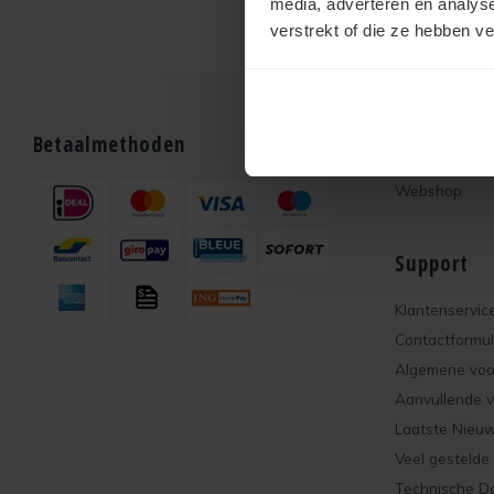
media, adverteren en analys
verstrekt of die ze hebben v
Betaalmethoden
Bestellen
Webshop
Support
Klantenservic
Contactformul
Algemene vo
Aanvullende 
Laatste Nieu
Veel gestelde
Technische D