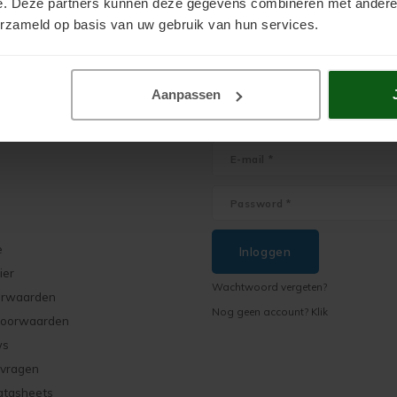
e. Deze partners kunnen deze gegevens combineren met andere i
erzameld op basis van uw gebruik van hun services.
Aanpassen
Mijn account
e
Inloggen
ier
Wachtwoord vergeten?
orwaarden
Nog geen account? Klik
voorwaarden
ws
 vragen
atasheets