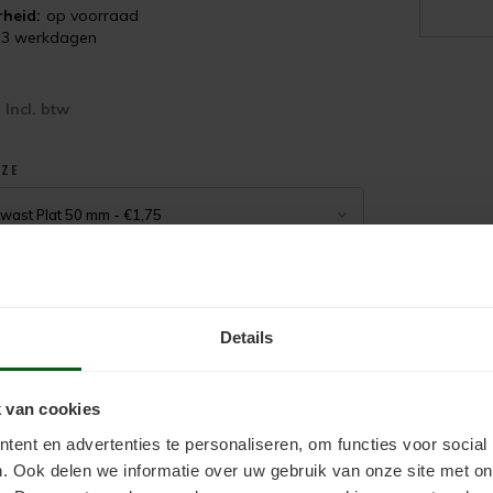
heid:
op voorraad
-3 werkdagen
5
Incl. btw
UZE
ast Plat 50 mm - €1,75
Details
Toevoegen aan winkelwagen
 van cookies
ent en advertenties te personaliseren, om functies voor social
. Ook delen we informatie over uw gebruik van onze site met on