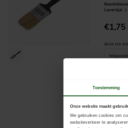
Beschikbaar
Levertijd:
1
€1,7
MAAK EEN KE
Wegwerpkw
.
Toestemming
Onze website maakt gebruik
We gebruiken cookies om cont
websiteverkeer te analyseren