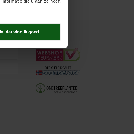
nformatie die u aan ze heeft
Ja, dat vind ik goed
Keurmerken