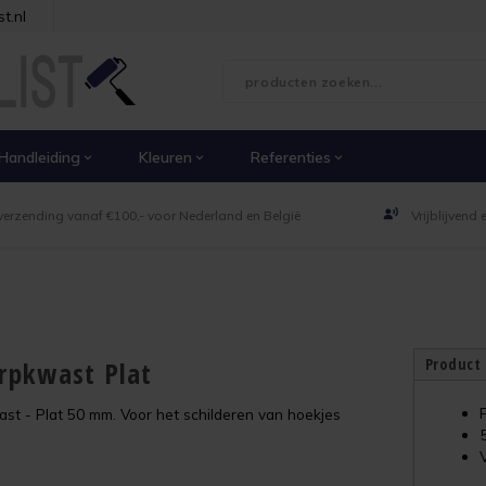
t.nl
Handleiding
Kleuren
Referenties
verzending vanaf €100,- voor Nederland en België
Vrijblijvend
Product
pkwast Plat
 - Plat 50 mm. Voor het schilderen van hoekjes