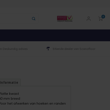
0
 en Deskundig advies
Erkende dealer van Scanofloor
 Informatie
Platte kwast
50 mm breed
Voor het afwerken van hoeken en randen